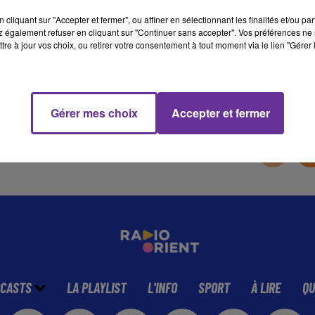
cliquant sur "Accepter et fermer", ou affiner en sélectionnant les finalités et/ou pa
 également refuser en cliquant sur "Continuer sans accepter". Vos préférences ne 
13 min 20 
tre à jour vos choix, ou retirer votre consentement à tout moment via le lien "Gérer 
Gérer mes choix
Accepter et fermer
CASTS
LA PLAYLIST
L'INFO
SPORT
À LIRE
QU