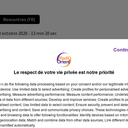
Rencontres (FR)
8 octobre 2020 - 13 min 20 sec
RENCONTRE AVEC SOUFIANE DJILALI, PRÉSIDENT DE JIL
JADID
Contin
Radio Orient
Rencontres (FR)
Le respect de votre vie privée est notre priorité
"Rencontre" spéciale révision de la Constitution en Algérie ce
ers
do the following data processing based on your consent and/or our legitimate int
jeudi soir à 20h30 et demain matin à 07h30. La campagne
device; Use limited data to select advertising; Create profiles for personalised adver
électorale a débuté avant le référendum du
1er novembre
. Elle
vertising; Measure advertising performance; Measure content performance; Unders
ns of data from different sources; Develop and improve services; Create profiles to 
prendra fin
le 28 octobre à minuit
. Notre invité sera le président
alised content; Use limited data to select content; Ensure security, prevent and detect
du mouvement Jil Jadid
Soufiane DJILLALI
. Une émission
ertising and content; Save and communicate privacy choices. These technologies
présentée par François-Xavier de Calonne.
and browsing data to offer following functionalities: Identify devices based on infor
eolocation data; Match and combine data from other data sources; Link different de
Emission diffusée le jeudi 8 octobre 2020
nsmitted automatically.