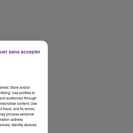
uer sans accepter
erest: Store and/or
tising; Use profiles to
tand audiences through
personalise content; Use
 fraud, and fix errors;
 may process personal
mation actively
vices; Identify devices