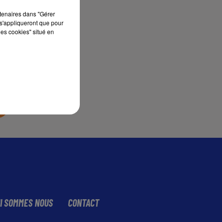
rtenaires dans "Gérer
s'appliqueront que pour
sec
les cookies" situé en
I SOMMES NOUS
CONTACT