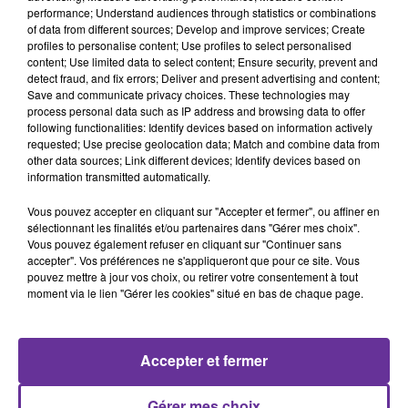
performance; Understand audiences through statistics or combinations
of data from different sources; Develop and improve services; Create
profiles to personalise content; Use profiles to select personalised
content; Use limited data to select content; Ensure security, prevent and
Rencontres (FR)
detect fraud, and fix errors; Deliver and present advertising and content;
Save and communicate privacy choices. These technologies may
process personal data such as IP address and browsing data to offer
9 novembre 2019 - 19 min 58 sec
following functionalities: Identify devices based on information actively
requested; Use precise geolocation data; Match and combine data from
RENCONTRE:AVEC GHALEB BENCHEIKH
other data sources; Link different devices; Identify devices based on
PRÉSIDENT DE LA FONDATION DE L’ISLAM DE
information transmitted automatically.
FRANCE.
Vous pouvez accepter en cliquant sur "Accepter et fermer", ou affiner en
Radio Orient
sélectionnant les finalités et/ou partenaires dans "Gérer mes choix".
Vous pouvez également refuser en cliquant sur "Continuer sans
Rencontres (FR)
accepter". Vos préférences ne s'appliqueront que pour ce site. Vous
pouvez mettre à jour vos choix, ou retirer votre consentement à tout
Rencontre consacrée à la la fête du
moment via le lien "Gérer les cookies" situé en bas de chaque page.
Mawlid. Les
musulmans fêtent la
naissance du prophète de l'Islam.
Accepter et fermer
Notre invité :
le président de la
Fondation de l’Islam de
Gérer mes choix