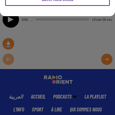
France, Ghaleb Bencheikh.
0:00
19 min 58 sec
العربية
ACCUEIL
PODCASTS
LA PLAYLIST
L'INFO
SPORT
À LIRE
QUI SOMMES NOUS