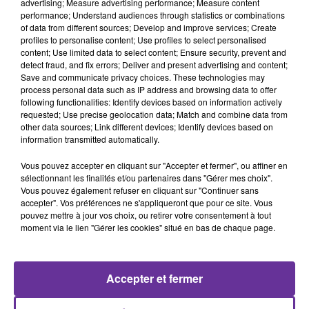
advertising; Measure advertising performance; Measure content
performance; Understand audiences through statistics or combinations
of data from different sources; Develop and improve services; Create
profiles to personalise content; Use profiles to select personalised
content; Use limited data to select content; Ensure security, prevent and
detect fraud, and fix errors; Deliver and present advertising and content;
Save and communicate privacy choices. These technologies may
RADIO ORIENT SPORT
process personal data such as IP address and browsing data to offer
following functionalities: Identify devices based on information actively
requested; Use precise geolocation data; Match and combine data from
13 décembre 2019 - 7 min 6 sec
other data sources; Link different devices; Identify devices based on
information transmitted automatically.
RADIO ORIENT SPORT:CONSACRÉ TOUS LES
VENDREDIS AUX CHAMPIONNATS DE FOOTBALL
Vous pouvez accepter en cliquant sur "Accepter et fermer", ou affiner en
AU MAROC , ALGÉRIE ET TU
sélectionnant les finalités et/ou partenaires dans "Gérer mes choix".
Vous pouvez également refuser en cliquant sur "Continuer sans
Radio Orient
accepter". Vos préférences ne s'appliqueront que pour ce site. Vous
pouvez mettre à jour vos choix, ou retirer votre consentement à tout
RADIO ORIENT SPORT
moment via le lien "Gérer les cookies" situé en bas de chaque page.
اهلا بكم في نشرتنا الرياضية من اذاعة الشرق في فرنسا والتي
نخصصها كل يوم جمعة لأخبار كرة القدم المغربية التونسية
Accepter et fermer
والجزائرية ...
Bienvenue dans le journal du sport de Radio Orient