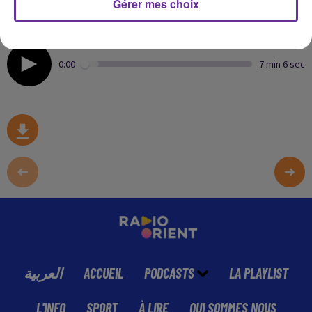
Gérer mes choix
consacré tous les vendredis aux championnats de
football au Maroc , Algérie et Tunisie ….
0:00
7 min 6 sec
العربية
ACCUEIL
PODCASTS
LA PLAYLIST
L'INFO
SPORT
À LIRE
QUI SOMMES NOUS