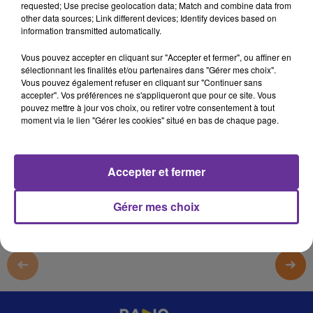
requested; Use precise geolocation data; Match and combine data from
RADIO ORIENT SPORT
other data sources; Link different devices; Identify devices based on
information transmitted automatically.
LB
Vous pouvez accepter en cliquant sur "Accepter et fermer", ou affiner en
Radio Orient Sport
sélectionnant les finalités et/ou partenaires dans "Gérer mes choix".
Vous pouvez également refuser en cliquant sur "Continuer sans
Les sportifs du monde entier montrent leur solidarités
accepter". Vos préférences ne s'appliqueront que pour ce site. Vous
avec le peuple Marocain après le séisme qui a frappé la
pouvez mettre à jour vos choix, ou retirer votre consentement à tout
région du Haut Atlas Marocain
moment via le lien "Gérer les cookies" situé en bas de chaque page.
0:00
12 min 28 sec
Accepter et fermer
Gérer mes choix