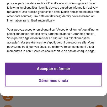
RADIO ORIENT SPORT
process personal data such as IP address and browsing data to offer
following functionalities: Identify devices based on information actively
requested; Use precise geolocation data; Match and combine data from
Radio Orient
other data sources; Link different devices; Identify devices based on
information transmitted automatically.
RADIO ORIENT SPORT
اهلا بكم في نشرتنا الرياضية من اذاعة الشرق في فرنسا والتي
Vous pouvez accepter en cliquant sur "Accepter et fermer", ou affiner en
sélectionnant les finalités et/ou partenaires dans "Gérer mes choix".
نخصصها كل يوم جمعة لأخبار كرة القدم المغربية التونسية
Vous pouvez également refuser en cliquant sur "Continuer sans
والجزائرية….
accepter". Vos préférences ne s'appliqueront que pour ce site. Vous
pouvez mettre à jour vos choix, ou retirer votre consentement à tout
Bienvenue dans le journal du sport de Radio Orient
moment via le lien "Gérer les cookies" situé en bas de chaque page.
consacré tous les vendredis aux football au Maroc
,Algérie et en Tunisie….
Accepter et fermer
0:00
7 min 55 sec
Gérer mes choix