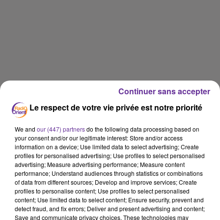
Continuer sans accepter
Le respect de votre vie privée est notre priorité
We and
our (447) partners
do the following data processing based on
your consent and/or our legitimate interest: Store and/or access
information on a device; Use limited data to select advertising; Create
profiles for personalised advertising; Use profiles to select personalised
advertising; Measure advertising performance; Measure content
performance; Understand audiences through statistics or combinations
of data from different sources; Develop and improve services; Create
RADIO ORIENT SPORT
profiles to personalise content; Use profiles to select personalised
content; Use limited data to select content; Ensure security, prevent and
detect fraud, and fix errors; Deliver and present advertising and content;
20 décembre 2019 - 7 min 55 sec
Save and communicate privacy choices. These technologies may