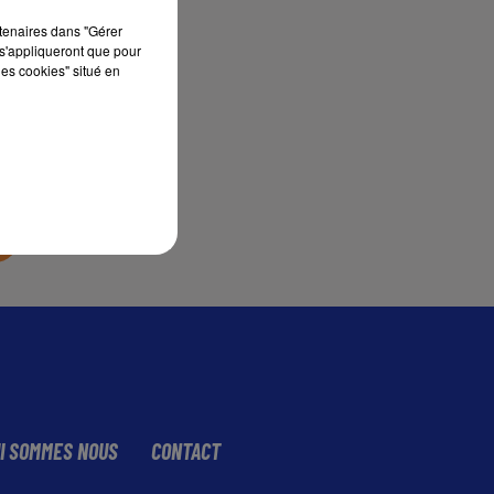
rtenaires dans "Gérer
s'appliqueront que pour
sec
les cookies" situé en
I SOMMES NOUS
CONTACT