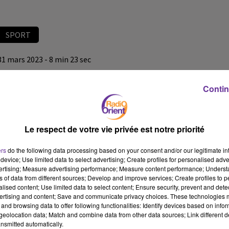
SPORT
31 mars 2023 - 8 min 23 sec
RADIO ORIENT SPORT
Contin
LB
Radio Orient Sport
Le respect de votre vie privée est notre priorité
L’international Marocain Izzedine Ounahi le joueur de Marseille
s’absentera jusqu’à la fin de la saison après sa blessure lors du
ers
do the following data processing based on your consent and/or our legitimate int
match Maroc -Brésil samedi dernier…
device; Use limited data to select advertising; Create profiles for personalised adver
Tous les détails dans votre journal du sport de Radio Orient
vertising; Measure advertising performance; Measure content performance; Unders
ns of data from different sources; Develop and improve services; Create profiles to 
alised content; Use limited data to select content; Ensure security, prevent and detect
ertising and content; Save and communicate privacy choices. These technologies
and browsing data to offer following functionalities: Identify devices based on infor
eolocation data; Match and combine data from other data sources; Link different de
nsmitted automatically.