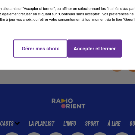
cliquant sur "Accepter et fermer", ou affiner en sélectionnant les finalités et/ou pa
 également refuser en cliquant sur "Continuer sans accepter". Vos préférences ne 
8 min 23 
tre à jour vos choix, ou retirer votre consentement à tout moment via le lien "Gérer 
Gérer mes choix
Accepter et fermer
CASTS
LA PLAYLIST
L'INFO
SPORT
À LIRE
QU