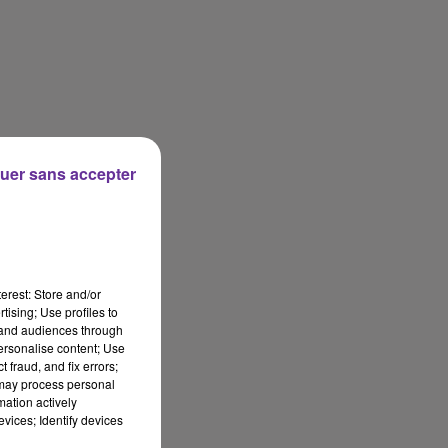
uer sans accepter
erest: Store and/or
tising; Use profiles to
tand audiences through
personalise content; Use
 fraud, and fix errors;
 may process personal
mation actively
vices; Identify devices