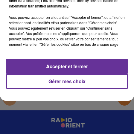
other data sources; Link different devices; Identify devices based on
RADIO ORIENT SPORT
information transmitted automatically.
Radio Orient
Vous pouvez accepter en cliquant sur "Accepter et fermer", ou affiner en
sélectionnant les finalités et/ou partenaires dans "Gérer mes choix".
RADIO ORIENT SPORT
Vous pouvez également refuser en cliquant sur "Continuer sans
accepter". Vos préférences ne s'appliqueront que pour ce site. Vous
LE JOURNAL DU SPORT DE RADIO ORIENT DU 6/12/2019
pouvez mettre à jour vos choix, ou retirer votre consentement à tout
moment via le lien "Gérer les cookies" situé en bas de chaque page.
0:00
6 min 25 sec
Accepter et fermer
Gérer mes choix