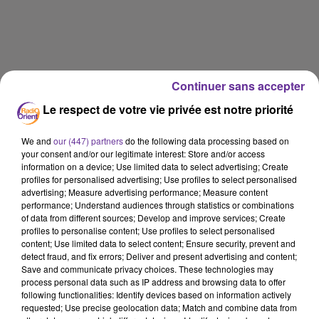
Continuer sans accepter
Le respect de votre vie privée est notre priorité
We and
our (447) partners
do the following data processing based on
your consent and/or our legitimate interest: Store and/or access
information on a device; Use limited data to select advertising; Create
profiles for personalised advertising; Use profiles to select personalised
advertising; Measure advertising performance; Measure content
performance; Understand audiences through statistics or combinations
of data from different sources; Develop and improve services; Create
profiles to personalise content; Use profiles to select personalised
content; Use limited data to select content; Ensure security, prevent and
detect fraud, and fix errors; Deliver and present advertising and content;
Save and communicate privacy choices. These technologies may
RADIO ORIENT SPORT
process personal data such as IP address and browsing data to offer
following functionalities: Identify devices based on information actively
6 décembre 2019 - 6 min 25 sec
requested; Use precise geolocation data; Match and combine data from