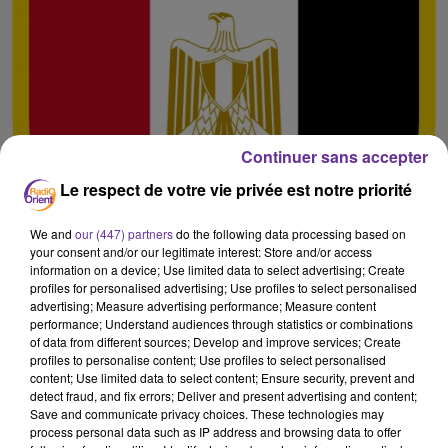
Continuer sans accepter
Le respect de votre vie privée est notre priorité
We and
our (447) partners
do the following data processing based on
your consent and/or our legitimate interest: Store and/or access
information on a device; Use limited data to select advertising; Create
profiles for personalised advertising; Use profiles to select personalised
advertising; Measure advertising performance; Measure content
performance; Understand audiences through statistics or combinations
of data from different sources; Develop and improve services; Create
profiles to personalise content; Use profiles to select personalised
content; Use limited data to select content; Ensure security, prevent and
sport
detect fraud, and fix errors; Deliver and present advertising and content;
Save and communicate privacy choices. These technologies may
29 août 2022 - 12 min 26 sec
process personal data such as IP address and browsing data to offer