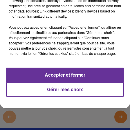
following functionalities: Identify devices based on information actively
RADIO ORIENT SPORT
requested; Use precise geolocation data; Match and combine data from
other data sources; Link different devices; Identify devices based on
LB
information transmitted automatically.
Radio Orient sport
Vous pouvez accepter en cliquant sur "Accepter et fermer", ou affiner en
sélectionnant les finalités et/ou partenaires dans "Gérer mes choix".
L’équipe Égyptienne de hand-ball des jeunes de 2002 a
Vous pouvez également refuser en cliquant sur "Continuer sans
remporté le titre Africain au Rouanda en battant les
accepter". Vos préférences ne s'appliqueront que pour ce site. Vous
pouvez mettre à jour vos choix, ou retirer votre consentement à tout
jeunes d’Algerie 35-15
moment via le lien "Gérer les cookies" situé en bas de chaque page.
Tous les détails dans notre journal du sport …
0:00
12 min 26 sec
Accepter et fermer
Gérer mes choix