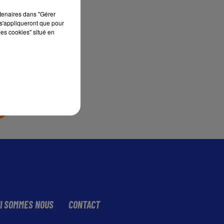
rtenaires dans "Gérer
s'appliqueront que pour
sec
les cookies" situé en
I SOMMES NOUS
CONTACT