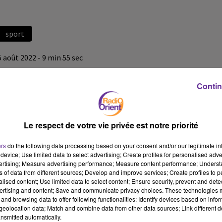
sport
5 août 2022 - 9 min 55 sec
RADIO ORIENT SPORT
Contin
LB
Radio Orient Sport
Le respect de votre vie privée est notre priorité
Dans notre édition de ce vendredi la championne tunisienne du
Tennis Ons Jabeur continue ses exploits et se qualifie pour les
ers
do the following data processing based on your consent and/or our legitimate int
quarts de finales du tournoi de Stanford après avoir battu
device; Use limited data to select advertising; Create profiles for personalised adver
l’Américaine Madison Keys
vertising; Measure advertising performance; Measure content performance; Unders
ns of data from different sources; Develop and improve services; Create profiles to 
alised content; Use limited data to select content; Ensure security, prevent and detect
ertising and content; Save and communicate privacy choices. These technologies
and browsing data to offer following functionalities: Identify devices based on infor
eolocation data; Match and combine data from other data sources; Link different de
nsmitted automatically.