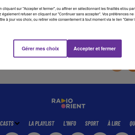
cliquant sur "Accepter et fermer", ou affiner en sélectionnant les finalités et/ou pa
 également refuser en cliquant sur "Continuer sans accepter". Vos préférences ne 
9 min 55 
tre à jour vos choix, ou retirer votre consentement à tout moment via le lien "Gérer 
Gérer mes choix
Accepter et fermer
CASTS
LA PLAYLIST
L'INFO
SPORT
À LIRE
QU