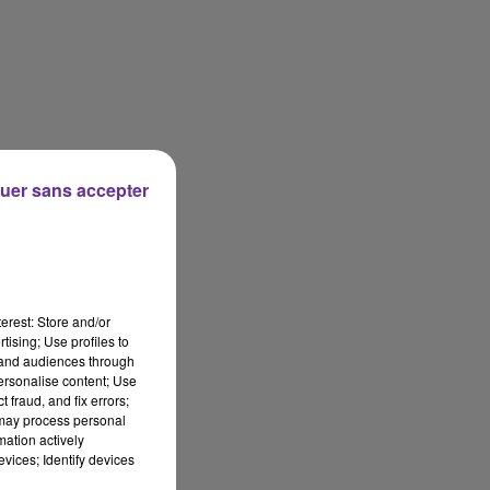
uer sans accepter
erest: Store and/or
tising; Use profiles to
tand audiences through
personalise content; Use
 fraud, and fix errors;
 may process personal
mation actively
vices; Identify devices