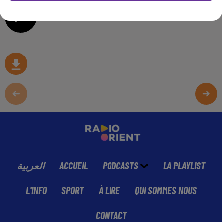
0:00
19 min 21 sec
العربية
ACCUEIL
PODCASTS
LA PLAYLIST
L'INFO
SPORT
À LIRE
QUI SOMMES NOUS
CONTACT