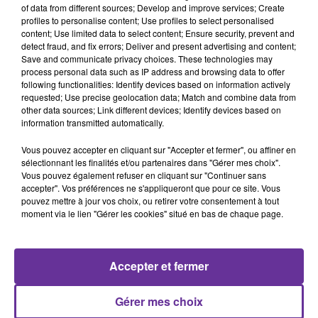
of data from different sources; Develop and improve services; Create
profiles to personalise content; Use profiles to select personalised
content; Use limited data to select content; Ensure security, prevent and
detect fraud, and fix errors; Deliver and present advertising and content;
Save and communicate privacy choices. These technologies may
process personal data such as IP address and browsing data to offer
following functionalities: Identify devices based on information actively
RADIO ORIENT ECONOMIE
requested; Use precise geolocation data; Match and combine data from
other data sources; Link different devices; Identify devices based on
3 janvier 2021 - 19 min 21 sec
information transmitted automatically.
RADIO ORIENT ECONOMIE: PANORAMA SUR LE
Vous pouvez accepter en cliquant sur "Accepter et fermer", ou affiner en
BILAN ÉCONOMIQUE MONDIAL 2020 AVEC
sélectionnant les finalités et/ou partenaires dans "Gérer mes choix".
FOUAD ZMOKHOL
Vous pouvez également refuser en cliquant sur "Continuer sans
accepter". Vos préférences ne s'appliqueront que pour ce site. Vous
pouvez mettre à jour vos choix, ou retirer votre consentement à tout
Radio Orient
moment via le lien "Gérer les cookies" situé en bas de chaque page.
RADIO ORIENT ECONOMIE
Panorama sur le bilan économique mondial 2020 avec
Accepter et fermer
Fouad Zmokhol président du rassemblement des
hommes et des femmes libanais à l'étranger plus une
Gérer mes choix
parenthèse sur la situation au Liban.