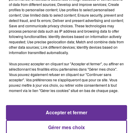
of data from different sources; Develop and improve services; Create
14 décembre 2019 - 11 min 20 sec
profiles to personalise content; Use profiles to select personalised
RADIO ORIENT ECONOMIE
content; Use limited data to select content; Ensure security, prevent and
detect fraud, and fix errors; Deliver and present advertising and content;
Save and communicate privacy choices. These technologies may
Radio Orient
process personal data such as IP address and browsing data to offer
following functionalities: Identify devices based on information actively
RADIO ORIENT ECONOMIE
requested; Use precise geolocation data; Match and combine data from
other data sources; Link different devices; Identify devices based on
ابرز المواضيع
information transmitted automatically.
وكالات التصنيف تخفض تصنيف لبنان من جديد
Vous pouvez accepter en cliquant sur "Accepter et fermer", ou affiner en
مسؤول سابق في صندوق النقد الدولي يعطي
sélectionnant les finalités et/ou partenaires dans "Gérer mes choix".
Vous pouvez également refuser en cliquant sur "Continuer sans
رايه حول ما يتطلبه لبنان من معالجة اقتصادية
accepter". Vos préférences ne s'appliqueront que pour ce site. Vous
بداية ناجحة لادراج ارامكو السعودية في سوق
pouvez mettre à jour vos choix, ou retirer votre consentement à tout
moment via le lien "Gérer les cookies" situé en bas de chaque page.
المال
اسواق الدول الناشئة تنافس اكبر الاقتصادات
Accepter et fermer
في العالم
مواجهة بين اميركا واوربا بخصوص منظمة
Gérer mes choix
التجارة العالمية