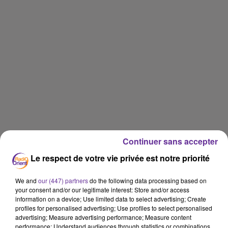
Continuer sans accepter
Le respect de votre vie privée est notre priorité
We and
our (447) partners
do the following data processing based on
your consent and/or our legitimate interest: Store and/or access
information on a device; Use limited data to select advertising; Create
profiles for personalised advertising; Use profiles to select personalised
RADIO ORIENT ECONOMIE
advertising; Measure advertising performance; Measure content
performance; Understand audiences through statistics or combinations