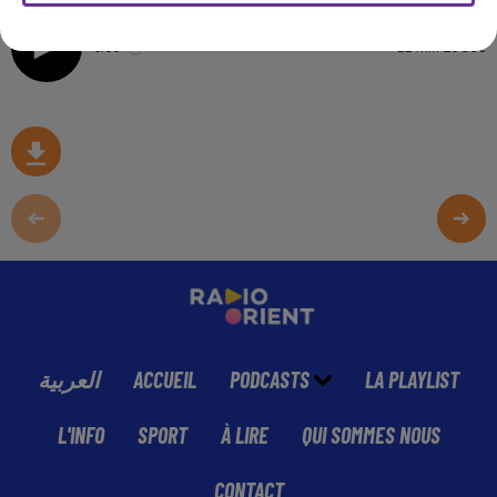
0:00
11 min 20 sec
العربية
ACCUEIL
PODCASTS
LA PLAYLIST
L'INFO
SPORT
À LIRE
QUI SOMMES NOUS
CONTACT