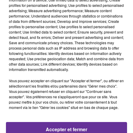
ليستعيد عافيته ما قبل النزاع عام ٢٠١١
profiles for personalised advertising; Use profiles to select personalised
advertising; Measure advertising performance; Measure content
performance; Understand audiences through statistics or combinations
- الاتحاد الاوروبي يشترط على لبنان اعادة تاهيل قطاعه
of data from different sources; Develop and improve services; Create
المصرفي ليحصل على المساعدات الاوروبية.
profiles to personalise content; Use profiles to select personalised
content; Use limited data to select content; Ensure security, prevent and
detect fraud, and fix errors; Deliver and present advertising and content;
للحديث عن هذين الملفين، استضافت اذاعة الشرق عميد كلية
Save and communicate privacy choices. These technologies may
ادارة الاعمال في جامعة القديس يوسف ورئيس الاتحاد الدولي
process personal data such as IP address and browsing data to offer
following functionalities: Identify devices based on information actively
لرجال وسيدات الاعمال اللبنانيين البروفسور فؤاد زمكحل
requested; Use precise geolocation data; Match and combine data from
other data sources; Link different devices; Identify devices based on
0:00
14 min 39 sec
information transmitted automatically.
Vous pouvez accepter en cliquant sur "Accepter et fermer", ou affiner en
sélectionnant les finalités et/ou partenaires dans "Gérer mes choix".
Vous pouvez également refuser en cliquant sur "Continuer sans
accepter". Vos préférences ne s'appliqueront que pour ce site. Vous
pouvez mettre à jour vos choix, ou retirer votre consentement à tout
moment via le lien "Gérer les cookies" situé en bas de chaque page.
Accepter et fermer