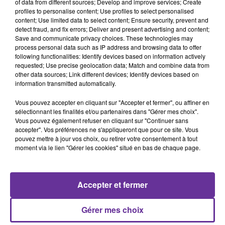
of data from different sources; Develop and improve services; Create
9 juillet 2023 - 9 min 7 sec
profiles to personalise content; Use profiles to select personalised
content; Use limited data to select content; Ensure security, prevent and
RADIO ORIENT ECONOMIE.
detect fraud, and fix errors; Deliver and present advertising and content;
Save and communicate privacy choices. These technologies may
JS
process personal data such as IP address and browsing data to offer
following functionalities: Identify devices based on information actively
RADIO ORIENT ECONOMIE 8/7/2023
requested; Use precise geolocation data; Match and combine data from
other data sources; Link different devices; Identify devices based on
Un pas de plus vers l'abandon du dollar , le président
information transmitted automatically.
russe annonce que 80% du commerce entre la Chine et
Vous pouvez accepter en cliquant sur "Accepter et fermer", ou affiner en
son pays est effectué en rouble russe et yuan chinois
sélectionnant les finalités et/ou partenaires dans "Gérer mes choix".
Vous pouvez également refuser en cliquant sur "Continuer sans
Membres de opep+ Prolongent leur baisse de production
accepter". Vos préférences ne s'appliqueront que pour ce site. Vous
pouvez mettre à jour vos choix, ou retirer votre consentement à tout
de pétrole
moment via le lien "Gérer les cookies" situé en bas de chaque page.
l,Irak annonce son projet de route de soie qui relie Bosra
à l’Europe et l’Asie
Accepter et fermer
Les émirats réalisent une hausse des investissements
Gérer mes choix
directs étrangers malgré la baisse mondiale