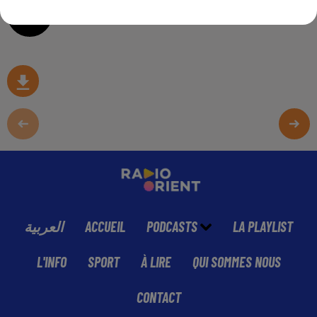
0:00
9 min 7 sec
العربية
ACCUEIL
PODCASTS
LA PLAYLIST
L'INFO
SPORT
À LIRE
QUI SOMMES NOUS
CONTACT