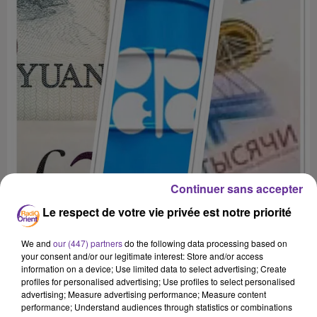
Continuer sans accepter
Le respect de votre vie privée est notre priorité
We and
our (447) partners
do the following data processing based on
your consent and/or our legitimate interest: Store and/or access
information on a device; Use limited data to select advertising; Create
profiles for personalised advertising; Use profiles to select personalised
advertising; Measure advertising performance; Measure content
OPEP+
IRAK
EMIRATS
USD
performance; Understand audiences through statistics or combinations