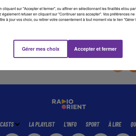
cliquant sur "Accepter et fermer", ou affiner en sélectionnant les finalités et/ou pa
 également refuser en cliquant sur "Continuer sans accepter". Vos préférences ne 
10 min 45 
tre à jour vos choix, ou retirer votre consentement à tout moment via le lien "Gérer 
Gérer mes choix
Accepter et fermer
CASTS
LA PLAYLIST
L'INFO
SPORT
À LIRE
QU