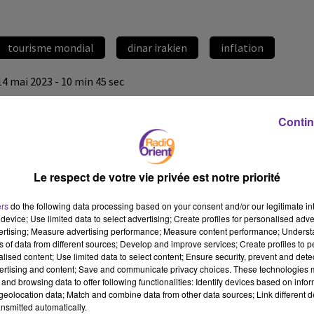
tourisme mondial
dinar irakien
inflation
14 mai 2023 - 10 min 45 sec
RADIO ORIENT ECONOMIE
Contin
JS
RADIO ORIENT ECONOMIE 13/5/2023
Le respect de votre vie privée est notre priorité
*Le tourisme mondial retrouve ses nivaux d’avant Covid
*Les événement de Jerba en Tunisie n’ont pas d’effet sur la
ers
do the following data processing based on your consent and/or our legitimate int
période touristique selon le ministre du tourisme
device; Use limited data to select advertising; Create profiles for personalised adver
*Le dinar irakien retrouve des valeurs face au dollar proches du
vertising; Measure advertising performance; Measure content performance; Unders
ns of data from different sources; Develop and improve services; Create profiles to 
but de la banque centrale
alised content; Use limited data to select content; Ensure security, prevent and detect
*Le président américain écarte l’hypothèse que son pays soit en
ertising and content; Save and communicate privacy choices. These technologies
défaut de paiement et ne pas honorer ses dettes
and browsing data to offer following functionalities: Identify devices based on infor
eolocation data; Match and combine data from other data sources; Link different de
*Point sur l’inflation en Égypte et en Tunisie
nsmitted automatically.