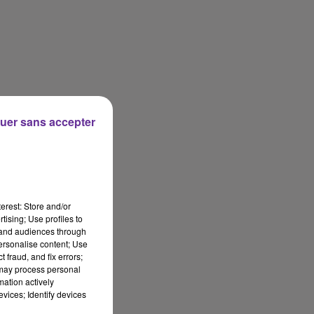
uer sans accepter
erest: Store and/or
tising; Use profiles to
tand audiences through
personalise content; Use
 fraud, and fix errors;
 may process personal
mation actively
vices; Identify devices