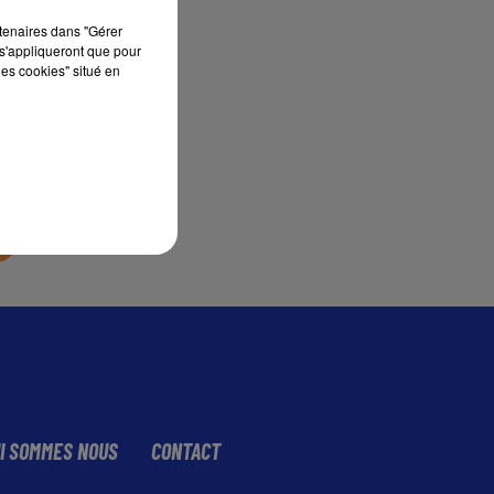
rtenaires dans "Gérer
s'appliqueront que pour
sec
les cookies" situé en
I SOMMES NOUS
CONTACT