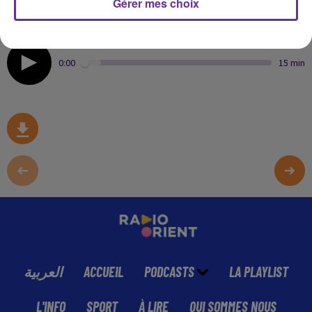
Gérer mes choix
campagne municipale à Paris, notamment en matière de
propreté et de sécurité.
0:00
15 min
العربية
ACCUEIL
PODCASTS
LA PLAYLIST
L'INFO
SPORT
À LIRE
QUI SOMMES NOUS