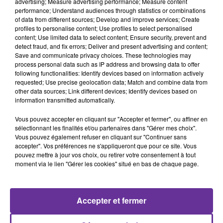
advertising; Measure advertising performance; Measure content
France
Paris
Environnement
performance; Understand audiences through statistics or combinations
of data from different sources; Develop and improve services; Create
profiles to personalise content; Use profiles to select personalised
1er décembre 2025 - 15 min
content; Use limited data to select content; Ensure security, prevent and
QUELLES PROPOSITIONS SUR LA PROPRETÉ ET
detect fraud, and fix errors; Deliver and present advertising and content;
LA SÉCURITÉ À PARIS ?
Save and communicate privacy choices. These technologies may
process personal data such as IP address and browsing data to offer
following functionalities: Identify devices based on information actively
Loïc Barrière
requested; Use precise geolocation data; Match and combine data from
other data sources; Link different devices; Identify devices based on
PLURIEL
information transmitted automatically.
Pegah Malek Ahmadi, déléguée du Comité municipal
Vous pouvez accepter en cliquant sur "Accepter et fermer", ou affiner en
d’Horizons dans le 13ᵉ arrondissement et soutien de
sélectionnant les finalités et/ou partenaires dans "Gérer mes choix".
Pierre-Yves Bournazel pour les municipales à Paris,
Vous pouvez également refuser en cliquant sur "Continuer sans
est notre invitée
.
accepter". Vos préférences ne s'appliqueront que pour ce site. Vous
pouvez mettre à jour vos choix, ou retirer votre consentement à tout
Elle a réagi aux annonces d’Emmanuel Macron
moment via le lien "Gérer les cookies" situé en bas de chaque page.
concernant le « service national » volontaire, avant de
commenter le dernier sondage Odoxa qui place Jordan
Bardella en tête au second tour de la présidentielle, quel
Accepter et fermer
que soit son adversaire.
L’entretien s’est conclu par ses propositions pour la