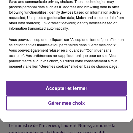
Save and communicate privacy choices. These technologies may
Des affrontements ont opposé les forces
process personal data such as IP address and browsing data to offer
following functionalities: Identify devices based on information actively
gouvernementales syriennes à des jihadistes français
requested; Use precise geolocation data; Match and combine data from
retranchés dans un camp d’Idleb. Les deux parties ont
other data sources; Link different devices; Identify devices based on
conclu un accord de cessez-le-feu. Anne Giudicelli,
information transmitted automatically.
experte du monde arabe et de la sécurité, analyse les
Vous pouvez accepter en cliquant sur "Accepter et fermer", ou affiner en
enjeux de ce premier affrontement depuis la prise de
sélectionnant les finalités et/ou partenaires dans "Gérer mes choix".
pouvoir des jihadistes en décembre dernier.
Vous pouvez également refuser en cliquant sur "Continuer sans
accepter". Vos préférences ne s'appliqueront que pour ce site. Vous
Maroc : un plan ambitieux pour la jeunesse
pouvez mettre à jour vos choix, ou retirer votre consentement à tout
Le gouvernement marocain dévoile un vaste programme
moment via le lien "Gérer les cookies" situé en bas de chaque page.
dédié à l’éducation et à la santé, avec un investissement
de près de 13 milliards d’euros et la création de plus de 27
000 postes. Mohamed Ezzouak explique les objectifs de
Accepter et fermer
cette initiative, qui vise à répondre aux attentes de la
génération Z et à renforcer les services publics
Gérer mes choix
essentiels.
Relations France-Algérie
Le ministre de l’Intérieur, Laurent Nunez, annonce la
reprise prochaine du flux des laissez-passer et la