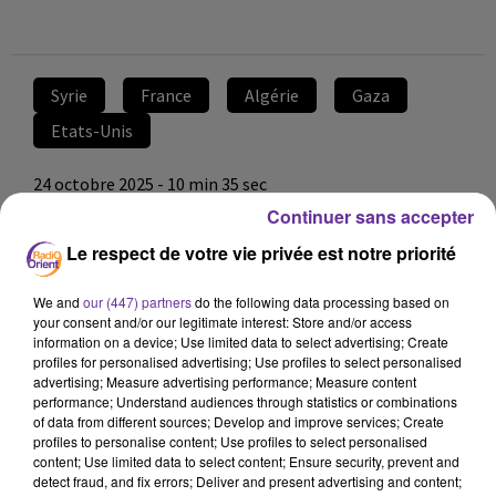
Syrie
France
Algérie
Gaza
Etats-Unis
24 octobre 2025 - 10 min 35 sec
Continuer sans accepter
SYRIE, MAROC, FRANCE-ALGÉRIE ET LOUVRE :
CESSEZ-LE-FEU, PLAN JEUNESSE ET AFFAIRES
Le respect de votre vie privée est notre priorité
SÉCURITAIRES
We and
our (447) partners
do the following data processing based on
François-Xavier DE CALONNE
your consent and/or our legitimate interest: Store and/or access
information on a device; Use limited data to select advertising; Create
Grand Angle hebdo du 24 octobre 2025
profiles for personalised advertising; Use profiles to select personalised
advertising; Measure advertising performance; Measure content
Cette semaine, notre Grand Angle hebdo revient sur
performance; Understand audiences through statistics or combinations
plusieurs enjeux internationaux et bilatéraux majeurs.
of data from different sources; Develop and improve services; Create
profiles to personalise content; Use profiles to select personalised
content; Use limited data to select content; Ensure security, prevent and
detect fraud, and fix errors; Deliver and present advertising and content;
Syrie : cessez-le-feu à Idleb