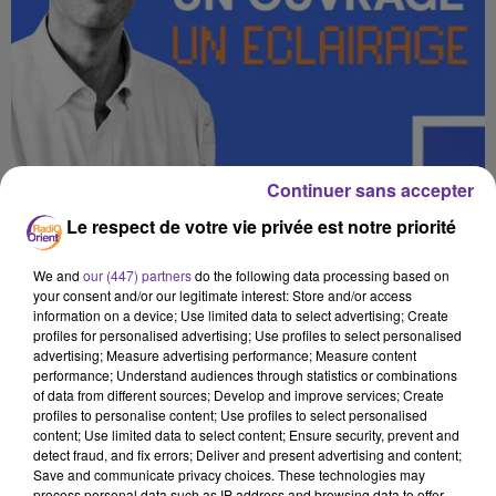
Continuer sans accepter
LES COULISSES DE LA DIPLOMATIE MONDIALE
Le respect de votre vie privée est notre priorité
RACONTÉES PAR L’EX...
UN OUVRAGE, UN ECLAIRAGE
We and
our (447) partners
do the following data processing based on
your consent and/or our legitimate interest: Store and/or access
information on a device; Use limited data to select advertising; Create
profiles for personalised advertising; Use profiles to select personalised
advertising; Measure advertising performance; Measure content
performance; Understand audiences through statistics or combinations
of data from different sources; Develop and improve services; Create
profiles to personalise content; Use profiles to select personalised
content; Use limited data to select content; Ensure security, prevent and
detect fraud, and fix errors; Deliver and present advertising and content;
Save and communicate privacy choices. These technologies may
process personal data such as IP address and browsing data to offer