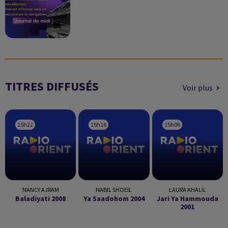
TITRES DIFFUSÉS
Voir plus
15h22
15h22
15h16
15h16
15h06
15h06
NANCY AJRAM
NABIL SHOEIL
LAURA KHALIL
Baladiyati 2008
Ya Saadohom 2004
Jari Ya Hammouda
2001