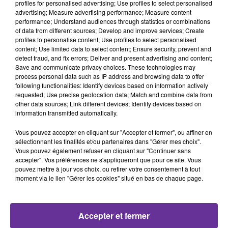
profiles for personalised advertising; Use profiles to select personalised
advertising; Measure advertising performance; Measure content
performance; Understand audiences through statistics or combinations
Livre
Culture
Palestine
of data from different sources; Develop and improve services; Create
profiles to personalise content; Use profiles to select personalised
Bibliothèque
content; Use limited data to select content; Ensure security, prevent and
detect fraud, and fix errors; Deliver and present advertising and content;
12 juin 2026 - 17 min 3 sec
Save and communicate privacy choices. These technologies may
process personal data such as IP address and browsing data to offer
« PALESTINE EN ÉCLATS », UNE ANTHOLOGIE DE
following functionalities: Identify devices based on information actively
POÉTESSES PALESTINIENNES
requested; Use precise geolocation data; Match and combine data from
other data sources; Link different devices; Identify devices based on
Par Loïc Barrière
information transmitted automatically.
LA BIBLIOTHEQUE DE RADIO ORIENT
Vous pouvez accepter en cliquant sur "Accepter et fermer", ou affiner en
sélectionnant les finalités et/ou partenaires dans "Gérer mes choix".
La Bibliothèque de Radio Orient avec l'écrivain, poète et
Vous pouvez également refuser en cliquant sur "Continuer sans
dramaturge
Mohamed Kacimi
. Il a traduit de l’arabe
accepter". Vos préférences ne s'appliqueront que pour ce site. Vous
pouvez mettre à jour vos choix, ou retirer votre consentement à tout
“Palestine en éclats, anthologie de la poésie palestinienne
moment via le lien "Gérer les cookies" situé en bas de chaque page.
féminine contemporaine
”, de Nida Younis aux éditions Al
Manar. Un livre illustré par la peintre Colette Deblé.
Un ouvrage qui nous donne à lire et à entendre des voix
Accepter et fermer
de poétesses palestiniennes d’aujourd’hui.