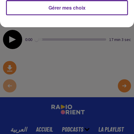
Gérer mes choix
Mohamad Kacimi, qui vient par ailleurs de publier « Feu
de Dieu » chez Actes Sud, répond aux questions de Loïc
Barrière.
0:00
17 min 3 sec
العربية
ACCUEIL
PODCASTS
LA PLAYLIST