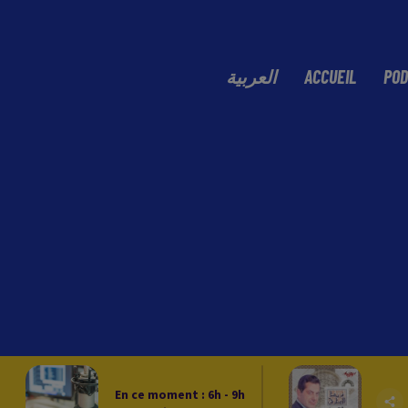
العربية
ACCUEIL
POD
En ce moment :
6
h -
9
h