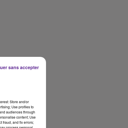
uer sans accepter
erest: Store and/or
tising; Use profiles to
tand audiences through
personalise content; Use
 fraud, and fix errors;
 may process personal