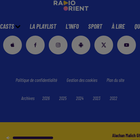
CASTS
LA PLAYLIST
L'INFO
SPORT
À LIRE
QU
Politique de confidentialité
Gestion des cookies
Plan du site
Archives
2026
2025
2024
2023
2022
Alachan Malich G