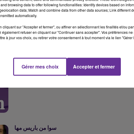
and browsing data to offer following functionalities: Identify devices based on infor
eolocation data; Match and combine data from other data sources; Link different de
nsmitted automatically.
سوا من باريس زهور
سوا من باريس زهور
cliquant sur "Accepter et fermer", ou affiner en sélectionnant les finalités et/ou pa
 également refuser en cliquant sur "Continuer sans accepter". Vos préférences ne 
tre à jour vos choix, ou retirer votre consentement à tout moment via le lien "Gérer 
Gérer mes choix
Accepter et fermer
سوا من باريس مها