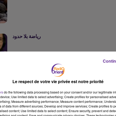
رياضة بلا حدود
رياضة بلا حدود
Contin
Le respect de votre vie privée est notre priorité
ers
do the following data processing based on your consent and/or our legitimate int
device; Use limited data to select advertising; Create profiles for personalised adver
vertising; Measure advertising performance; Measure content performance; Unders
ns of data from different sources; Develop and improve services; Create profiles to 
alised content; Use limited data to select content; Ensure security, prevent and detect
ertising and content; Save and communicate privacy choices. These technologies