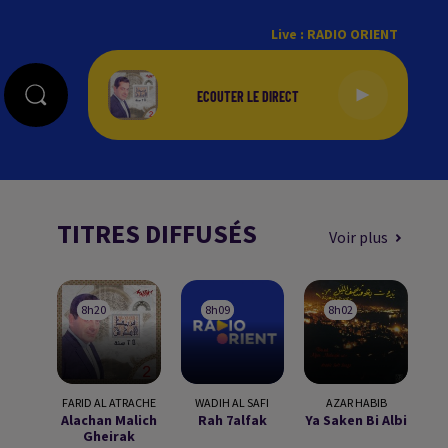
Live :
RADIO ORIENT
TITRES DIFFUSÉS
Voir plus
8h20
8h20
8h09
8h09
8h02
8h02
FARID AL ATRACHE
WADIH AL SAFI
AZAR HABIB
Alachan Malich
Rah 7alfak
Ya Saken Bi Albi
Gheirak