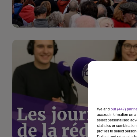
We and
our (447) partn
access information on a 
select personalised ad
statistics or combinatio
profiles to select person
Deliver and present adv