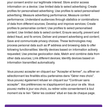
your consent and/or our legitimate interest: Store and/or access
information on a device; Use limited data to select advertising; Create
profiles for personalised advertising; Use profiles to select personalised
advertising; Measure advertising performance; Measure content
performance; Understand audiences through statistics or combinations
of data from different sources; Develop and improve services; Create
profiles to personalise content; Use profiles to select personalised
14
15
16
17
18
19
20
content; Use limited data to select content; Ensure security, prevent and
detect fraud, and fix errors; Deliver and present advertising and content;
Save and communicate privacy choices. These technologies may
TITRES DIFFUSÉS
process personal data such as IP address and browsing data to offer
Voir plus
following functionalities: Identify devices based on information actively
requested; Use precise geolocation data; Match and combine data from
other data sources; Link different devices; Identify devices based on
information transmitted automatically.
19h02
19h02
18h50
18h50
18h23
18h23
Vous pouvez accepter en cliquant sur "Accepter et fermer", ou affiner en
sélectionnant les finalités et/ou partenaires dans "Gérer mes choix".
Vous pouvez également refuser en cliquant sur "Continuer sans
accepter". Vos préférences ne s'appliqueront que pour ce site. Vous
pouvez mettre à jour vos choix, ou retirer votre consentement à tout
moment via le lien "Gérer les cookies" situé en bas de chaque page.
AMRO DIAB
MOHAMAD ABDO
SALWA AL KATRIB
Habibi Ya Nour El Ein
La Tedayekoun Al
Alli Guara
Tarfi 2001