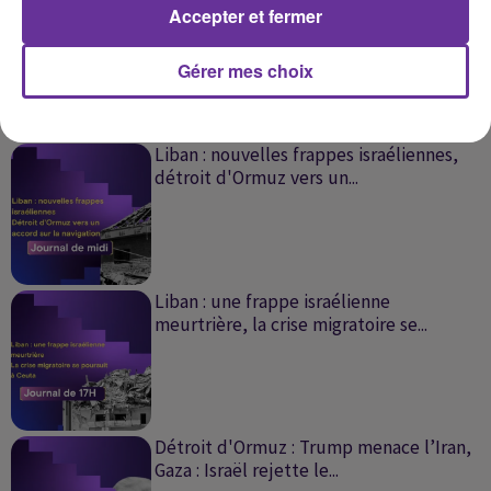
Accepter et fermer
Gérer mes choix
À LA UNE
Voir plus
Liban : nouvelles frappes israéliennes,
détroit d'Ormuz vers un...
Liban : une frappe israélienne
meurtrière, la crise migratoire se...
Détroit d'Ormuz : Trump menace l’Iran,
Gaza : Israël rejette le...