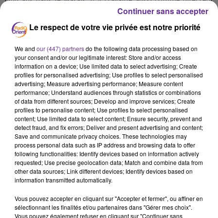
Continuer sans accepter
d'un cabinet de conseil qu'il a fondé en 2009. Il a été chef de
cabinet de Philippe Séguin avant de travailler pour Jean-
Le respect de votre vie privée est notre priorité
François Lamour, Laurent Wauquiez et François Fillon.
We and
our (447) partners
do the following data processing based on
your consent and/or our legitimate interest: Store and/or access
information on a device; Use limited data to select advertising; Create
profiles for personalised advertising; Use profiles to select personalised
EMISSION PRÉPARÉE ET PRÉSENTÉE PAR LOÏC
advertising; Measure advertising performance; Measure content
BARRIÈRE.
performance; Understand audiences through statistics or combinations
of data from different sources; Develop and improve services; Create
profiles to personalise content; Use profiles to select personalised
Première
diffusion, 15 mai à 19h 00
Podcast de l'émission
content; Use limited data to select content; Ensure security, prevent and
ici
detect fraud, and fix errors; Deliver and present advertising and content;
Save and communicate privacy choices. These technologies may
process personal data such as IP address and browsing data to offer
following functionalities: Identify devices based on information actively
requested; Use precise geolocation data; Match and combine data from
other data sources; Link different devices; Identify devices based on
information transmitted automatically.
Vous pouvez accepter en cliquant sur "Accepter et fermer", ou affiner en
sélectionnant les finalités et/ou partenaires dans "Gérer mes choix".
Vous pouvez également refuser en cliquant sur "Continuer sans