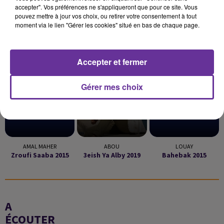
accepter". Vos préférences ne s'appliqueront que pour ce site. Vous
pouvez mettre à jour vos choix, ou retirer votre consentement à tout
moment via le lien "Gérer les cookies" situé en bas de chaque page.
LA PLAYLIST
Accepter et fermer
11h21
11h21
11h17
11h17
11h07
11h07
Gérer mes choix
AMAL MAHER
ABOU
LOUAY
Zroufi Saaba 2015
3eish Ya Alby 2019
Bahebak 2015
A
ÉCOUTER