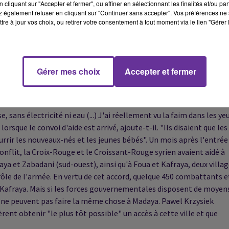
cliquant sur "Accepter et fermer", ou affiner en sélectionnant les finalités et/ou pa
par des franc-tireurs en tentant de quitter la localité pour trouve
 également refuser en cliquant sur "Continuer sans accepter". Vos préférences ne 
s forces progouvernementales ont continué à poser des mines
tre à jour vos choix, ou retirer votre consentement à tout moment via le lien "Gérer 
accord conclu en septembre. "De nombreux habitants se nourrisse
antes aux points de contrôle gouvernementaux pour obtenir de la
H. "Un habitant a même dû mettre sa voiture en vente pour le prix
lle est mort à cause de la pénurie de nourriture". Selon l'OSDH,
Gérer mes choix
Accepter et fermer
t plus de 300 enfants de malnutrition ou d'autres problèmes de
e tout" à Madaya, résume Pawel Krzysiek, porte-parole du Comité
e la dernière livraison d'aide en octobre. "Les gens sont depuis tro
ans électricité ni eau (...) J'ai réellement vu la faim dans les ye
orsque le convoi d'aide est arrivé, ajoute-t-il. "Ils disaient que les
ourrir les nouveaux-nés et les jeunes bébés". Un mois après l'entrée
conflit, la Croix-Rouge et le Croissant-Rouge syrien avaient aidé à
ya et Zabadani (sud-ouest), ainsi qu'à Foua et Kafraya, deux villa
rôle de l'armée. En vertu de cet accord, quelque 450 combattants e
t Kafraya. Mais si les forces gouvernementales disposent de moyen
les ne peuvent pas faire la même chose à Madaya. Pawel Krzysiek
ent obtenir "le plus tôt possible" un accès à cette ville et que