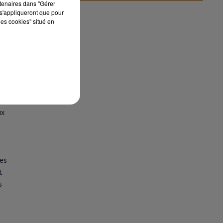
rtenaires dans "Gérer
r
s'appliqueront que pour
les cookies" situé en
nt
 de
p
ux
ges
t
s