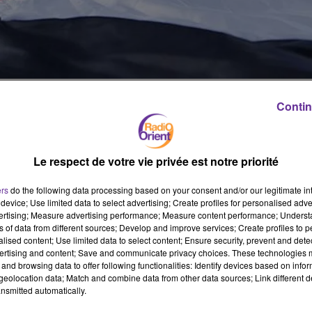
 souffrent de la faim car cette ville proche de Damas reste assiég
Contin
 trois mois. "Il n'y a plus rien à manger. Je n'ai pris que de l'eau
ointe par téléphone par l'AFP. "Nous voulons juste qu'on nous dis
ue 40.000 personnes, des civils essentiellement, seraient piégées dan
Le respect de votre vie privée est notre priorité
 grande partie d'entre elles sont des déplacés du bastion rebelle de
ales. La vie devait pourtant s'améliorer à Madaya car un accord
ers
do the following data processing based on your consent and/or our legitimate int
 l'aide et l'évacuation des civils et des blessés. Cet accord
device; Use limited data to select advertising; Create profiles for personalised adver
vertising; Measure advertising performance; Measure content performance; Unders
a Syrie assiégés par les rebelles. Mais Madaya n'a reçu qu'une seul
ns of data from different sources; Develop and improve services; Create profiles to 
rrible, selon des habitants, des activistes et des agences humanitai
alised content; Use limited data to select content; Ensure security, prevent and detect
u de choses arrivent, les aliments sont extrêmement chers",
ertising and content; Save and communicate privacy choices. These technologies
and browsing data to offer following functionalities: Identify devices based on infor
ûter 100 dollars, un kilo de riz 150 dollars", selon lui. C'est pour
eolocation data; Match and combine data from other data sources; Link different de
ontre du riz - Selon l'Observatoire syrien des droits de l'Homme
nsmitted automatically.
ue de médicaments et de nourriture. Treize autres ont été tuées