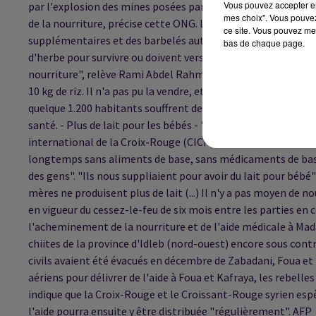
Vous pouvez accepter en 
par l'explosion des mines posées par les forces du régime ou 
mes choix". Vous pouvez
de la nourriture, précise cette ONG. L'OSDH affirme que le
ce site. Vous pouvez met
supplémentaires et des barbelés autour de Madaya après l'
bas de chaque page.
d'herbe pour survivre ou doivent verser des sommes import
nourriture", relève Rami Abdel Rahmane, directeur de l'OSD
10 kg de riz. Il n'a pas pu la vendre, et un membre de sa fami
quelque 1.200 habitants souffrent de maladies chroniques e
santé. - Plus de lait pour les bébés - "En fait, il manque d
international de la Croix-Rouge (CICR), qui y est entré lors d
longtemps sans aliments de base, sans médicaments de base, s
des gens". "Ils nous suppliaient pour avoir du lait pour bébé" l
mères ne produisent plus de lait (...) Il n'y a pas moyen de n
en vigueur du cessez-le-feu de six mois entre les parties en 
l'acheminement de la nourriture et de l'aide médicale à Mada
chiites de la province d'Idleb (nord-ouest) encore sous cont
civils avaient été évacués en décembre de Zabadani, Foua e
aériens pour délivrer de l'aide à Foua et Kafraya, les rebel
indique que la Croix-Rouge et le Croissant-Rouge syrien espèr
l'aide pourra ensuite y être distribuée "régulièrement". AFP