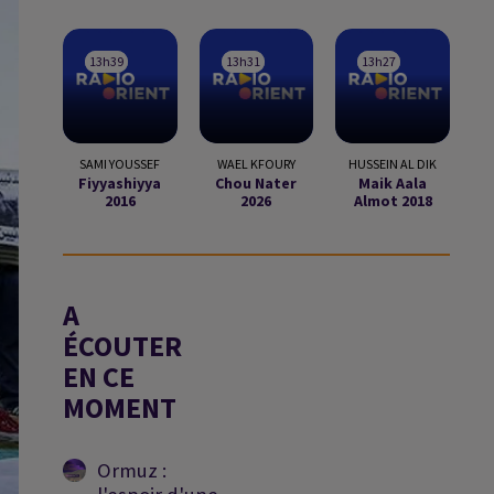
13h39
13h39
13h31
13h31
13h27
13h27
SAMI YOUSSEF
WAEL KFOURY
HUSSEIN AL DIK
Fiyyashiyya
Chou Nater
Maik Aala
2016
2026
Almot 2018
A
ÉCOUTER
EN CE
MOMENT
Ormuz :