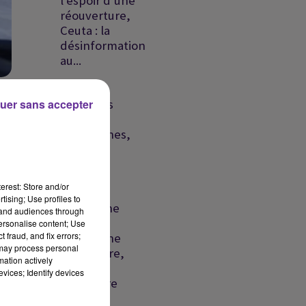
l'espoir d'une
réouverture,
Ceuta : la
désinformation
au...
Liban :
ée
uer sans accepter
nouvelles
frappes
e
israéliennes,
s
détroit
d'Ormuz
vers un...
erest: Store and/or
tising; Use profiles to
Liban : une
tand audiences through
e
frappe
personalise content; Use
res
 fraud, and fix errors;
israélienne
 may process personal
meurtrière,
mation actively
la crise
vices; Identify devices
migratoire
se...