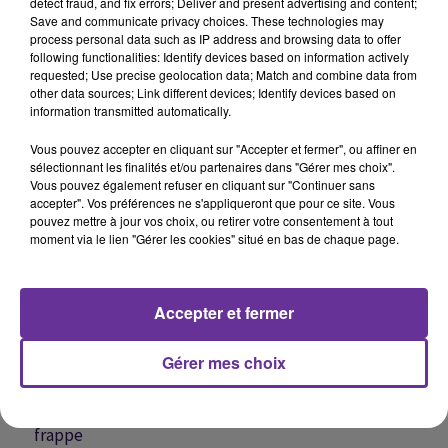
detect fraud, and fix errors; Deliver and present advertising and content;
Save and communicate privacy choices. These technologies may
6h35
6h35
6h30
6h30
6h25
6h25
process personal data such as IP address and browsing data to offer
following functionalities: Identify devices based on information actively
requested; Use precise geolocation data; Match and combine data from
other data sources; Link different devices; Identify devices based on
information transmitted automatically.
Vous pouvez accepter en cliquant sur "Accepter et fermer", ou affiner en
SANDRA
IHAB TAWFIC
DYSTINCT
sélectionnant les finalités et/ou partenaires dans "Gérer mes choix".
Esh Wedek 2024
Tetragua Fiya 2001
Kayna 2025
Vous pouvez également refuser en cliquant sur "Continuer sans
accepter". Vos préférences ne s'appliqueront que pour ce site. Vous
pouvez mettre à jour vos choix, ou retirer votre consentement à tout
moment via le lien "Gérer les cookies" situé en bas de chaque page.
A
ÉCOUTER
Accepter et fermer
EN CE
MOMENT
Gérer mes choix
Liban : une
frappe