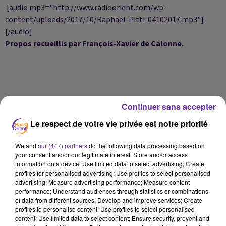
[audio mp3="http://www.radioorient.com/wp-
content/uploads/2017/10/Raphael-Pitti-04102017.mp3"]
[/audio]
Propos recueillis par François-Xavier de Calonne.
Continuer sans accepter
Le respect de votre vie privée est notre priorité
We and
our (447) partners
do the following data processing based on
your consent and/or our legitimate interest: Store and/or access
information on a device; Use limited data to select advertising; Create
profiles for personalised advertising; Use profiles to select personalised
advertising; Measure advertising performance; Measure content
performance; Understand audiences through statistics or combinations
of data from different sources; Develop and improve services; Create
LA PLAYLIST
profiles to personalise content; Use profiles to select personalised
content; Use limited data to select content; Ensure security, prevent and