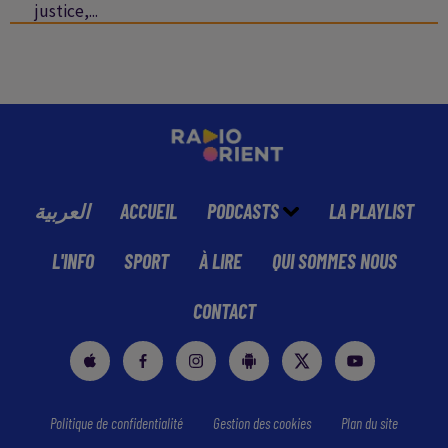
justice,...
العربية
ACCUEIL
PODCASTS
LA PLAYLIST
L'INFO
SPORT
À LIRE
QUI SOMMES NOUS
CONTACT
Politique de confidentialité
Gestion des cookies
Plan du site