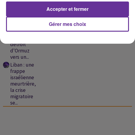
désinformation
Accepter et fermer
au...
Liban :
Gérer mes choix
nouvelles
frappes
israéliennes,
détroit
d'Ormuz
vers un...
Liban : une
frappe
israélienne
meurtrière,
la crise
migratoire
se...