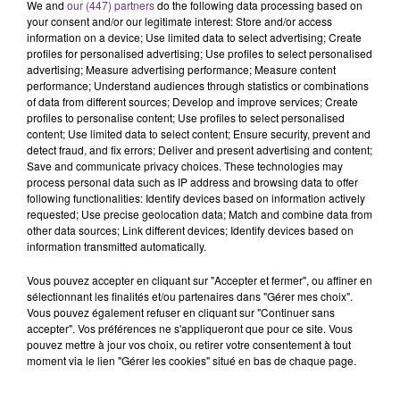
We and
our (447) partners
do the following data processing based on
your consent and/or our legitimate interest: Store and/or access
information on a device; Use limited data to select advertising; Create
profiles for personalised advertising; Use profiles to select personalised
advertising; Measure advertising performance; Measure content
performance; Understand audiences through statistics or combinations
of data from different sources; Develop and improve services; Create
FAIRUZ
ANWAR AL AMIR
DALIA MBARAK
profiles to personalise content; Use profiles to select personalised
Ya Mit Massa
Kifo 2009
Ya Hassedi 2016
content; Use limited data to select content; Ensure security, prevent and
detect fraud, and fix errors; Deliver and present advertising and content;
Save and communicate privacy choices. These technologies may
process personal data such as IP address and browsing data to offer
following functionalities: Identify devices based on information actively
requested; Use precise geolocation data; Match and combine data from
A
other data sources; Link different devices; Identify devices based on
ÉCOUTER
information transmitted automatically.
EN CE
Vous pouvez accepter en cliquant sur "Accepter et fermer", ou affiner en
MOMENT
sélectionnant les finalités et/ou partenaires dans "Gérer mes choix".
Vous pouvez également refuser en cliquant sur "Continuer sans
accepter". Vos préférences ne s'appliqueront que pour ce site. Vous
Ormuz :
pouvez mettre à jour vos choix, ou retirer votre consentement à tout
l'espoir d'une
moment via le lien "Gérer les cookies" situé en bas de chaque page.
réouverture,
Ceuta : la