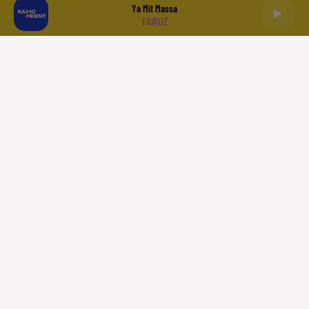
Ya Mit Massa
FAIRUZ
العربية
ACCUEIL
PODCASTS
LA PLAYLIST
L'INFO
SPORT
À LIRE
QUI SOMMES NOUS
CONTACT
Politique de confidentialité
Gestion des cookies
Plan du site