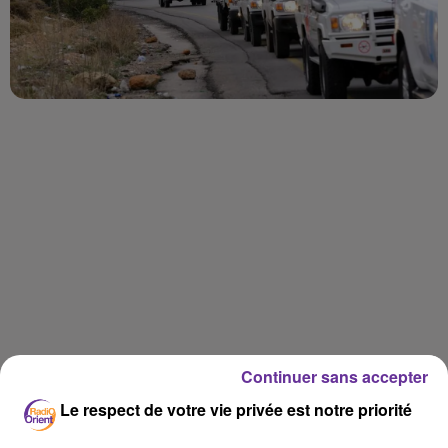
LA PLAYLIST
Continuer sans accepter
Le respect de votre vie privée est notre priorité
5h57
5h57
5h54
5h54
5h51
5h51