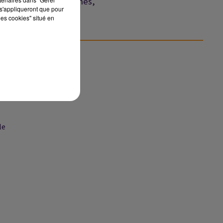
israéliennes,
s'appliqueront que pour
détroit
les cookies" situé en
d'Ormuz
vers un...
s
,
in.
le