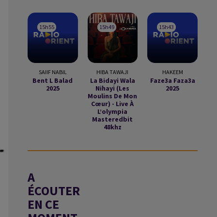
15h55
15h55
15h49
15h49
15h43
15h43
SAIIF NABIL
HIBA TAWAJI
HAKEEM
Bent L Balad
La Bidayi Wala
Faze3a Faza3a
2025
Nihayi (les
2025
Moulins De Mon
Cœur) - Live À
L’olympia
Masteredbit
48khz
A
ÉCOUTER
EN CE