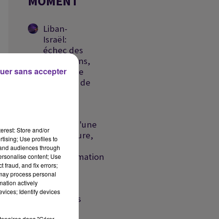
MOMENT
Liban-
Israël:
échec des
discussions,
uer sans accepter
un proche
présumé de
la DZ...
Ormuz :
l'espoir d'une
erest: Store and/or
réouverture,
LA
tising; Use profiles to
Ceuta : la
tand audiences through
UN
désinformation
personalise content; Use
 fraud, and fix errors;
au...
 may process personal
mation actively
Liban :
vices; Identify devices
nouvelles
frappes
ro
rtenaires dans "Gérer