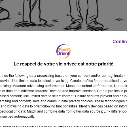
Contin
Le respect de votre vie privée est notre priorité
ers
do the following data processing based on your consent and/or our legitimate int
E AYLAN, UN ENFANT SYRIEN NOYÉ DONT 
device; Use limited data to select advertising; Create profiles for personalised adver
vertising; Measure advertising performance; Measure content performance; Unders
NDE. LA REINE A POSTÉ LE DESSIN D'
ns of data from different sources; Develop and improve services; Create profiles to 
alised content; Use limited data to select content; Ensure security, prevent and detect
ertising and content; Save and communicate privacy choices. These technologies
and browsing data to offer following functionalities: Identify devices based on infor
eolocation data; Match and combine data from other data sources; Link different de
cature de
Charlie Hebdo
représentant Aylan Kurdi, un enfant syrien
nsmitted automatically.
a photo avait ému le monde entier. Sur un dessin du dernier numé
cliquant sur "Accepter et fermer", ou affiner en sélectionnant les finalités et/ou pa