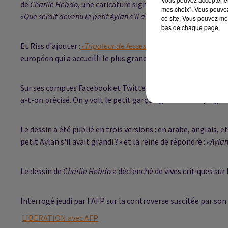
de
Charlie Hebdo
, une caricature signée du patron du journal
mes choix". Vous pouvez
«Que serait devenu le petit Aylan s'il avait grandi ?»
ce site. Vous pouvez met
bas de chaque page.
Et Riss d'ajouter :
«Tripoteur de fesses en Allemagne»
, en réfé
européen qui a accueilli le plus grand nombre de réfugiés syr
Sur ses comptes Facebook et Twitter, la reine Rania a publié 
a-t-on précisé. On y voit le petit garçon gisant sur la plage
Le dessin a été publié en trois versions : en arabe, anglais, 
petit Aylan s'il avait grandi ?» et la reine de répondre :
«Aylan
Le dessin de
Charlie Hebdo
a déclenché de vives critiques su
Interrogé jeudi par l'AFP sur la controverse suscitée par son 
LIBERATION avec AFP