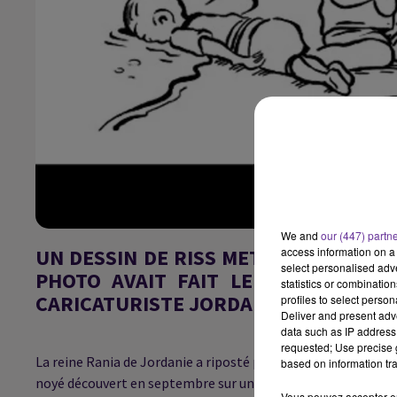
We and
our (447) partn
UN DESSIN DE RISS METTAIT EN SCÈN
access information on a 
select personalised ad
PHOTO AVAIT FAIT LE TOUR DU MO
statistics or combinatio
CARICATURISTE JORDANIEN.
profiles to select person
Deliver and present adv
data such as IP address 
requested; Use precise g
La reine Rania de Jordanie a riposté par un dessin à une cari
based on information tra
noyé découvert en septembre sur une plage turque et dont l
Vous pouvez accepter en 