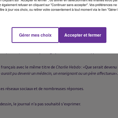
, Riss, dépeint un pervers à la poursuite d'une femme sous le titre
 également refuser en cliquant sur "Continuer sans accepter". Vos préférences ne 
tre à jour vos choix, ou retirer votre consentement à tout moment via le lien "Gérer 
rence aux
agressions sexuelles commises au Nouvel an
dans ce pay
iens.
Gérer mes choix
Accepter et fermer
un dessin qui a été fait par le caricaturiste jordanien Osama Hajjaj
 avec, à côté, un enfant plus âgé portant un cartable, puis un médec
et français avec le même titre de
Charlie Hebdo
: «Que serait devenu 
 aurait pu devenir un médecin, un enseignant ou un père affectueux».
r les réseaux sociaux et de nombreuses réponses.
dessin, le journal n'a pas souhaité s'exprimer.