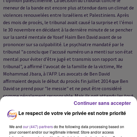
l'opinion palestinienne. La décision du tribunal contre le
meneur de la bande est encore plus attendue dans un climat de
violences renouvelées entre Israéliens et Palestiniens. Après
des mois de procès, le tribunal avait causé la surprise et l'émoi
le 30 novembre en décidant à la dernière minute de se pencher
sur la santé mentale de Yosef Haim Ben David avant de se
prononcer sur sa culpabilité. Le psychiatre mandaté par le
tribunal "a conclu que l'accusé numéro un a menti sur son état
mental pour éviter d'être jugé et transmis son rapport au
tribunal", a affirmé l'avocat de la famille de la victime, Me
Mohammad Jbara, à l'AFP. Les avocats de Ben David
affirmaient depuis le début du procès fin juillet 2014 que Ben
David se prend pour "le messie" et ne peut être considéré
comme pénalement responsable. Mais ils ont attendu les tout
Continuer sans accepter
derniers jours des audiences pour produire un document à
l'appui de leurs dires. Le tribunal a accepté en exprimant sa
Le respect de votre vie privée est notre priorité
réprobation devant le procédé tout en reportant jusqu'à
présent son jugement en attendant un avis psychiatrique
We and
our (447) partners
do the following data processing based on
your consent and/or our legitimate interest: Store and/or access
indépendant. AFP