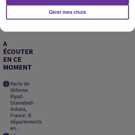
NANCY AJRAM
MUSLIM
AHMAD SAAD
Gérer mes choix
Tigi Naish 2025
Lkhayal 2025
Mekassarat 2025
A
ÉCOUTER
EN CE
MOMENT
Pacte de
défense
Riyad-
Islamabad-
Ankara,
France : 8
départements
en...