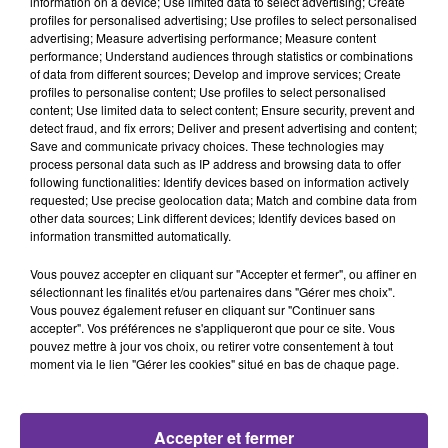
information on a device; Use limited data to select advertising; Create
profiles for personalised advertising; Use profiles to select personalised
advertising; Measure advertising performance; Measure content
performance; Understand audiences through statistics or combinations
of data from different sources; Develop and improve services; Create
profiles to personalise content; Use profiles to select personalised
content; Use limited data to select content; Ensure security, prevent and
detect fraud, and fix errors; Deliver and present advertising and content;
Save and communicate privacy choices. These technologies may
process personal data such as IP address and browsing data to offer
following functionalities: Identify devices based on information actively
requested; Use precise geolocation data; Match and combine data from
other data sources; Link different devices; Identify devices based on
information transmitted automatically.
LA PLAYLIST
Vous pouvez accepter en cliquant sur "Accepter et fermer", ou affiner en
sélectionnant les finalités et/ou partenaires dans "Gérer mes choix".
Vous pouvez également refuser en cliquant sur "Continuer sans
accepter". Vos préférences ne s'appliqueront que pour ce site. Vous
pouvez mettre à jour vos choix, ou retirer votre consentement à tout
18h27
18h27
18h24
18h24
18h21
18h21
moment via le lien "Gérer les cookies" situé en bas de chaque page.
Accepter et fermer