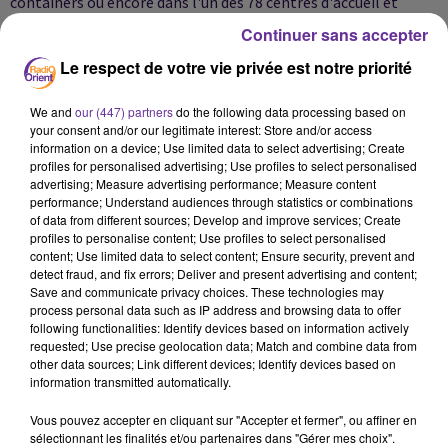
containers ou encore dans l'un des 78 centres d'accueil et
d'orientation (CAO) en France, a insisté Mme Buccio.
Elle a
Continuer sans accepter
rappelé son intention de diminuer le nombre de migrants
Le respect de votre vie privée est notre priorité
présents sur le terrain de la lande, actuellement estimés entre
3.800 et 4.200: "l'idéal serait d'atteindre les 2.000 personnes
We and
our (447) partners
do the following data processing based on
sur le site", en comptant les 1.500 places du CAP, mais aussi les
your consent and/or our legitimate interest: Store and/or access
information on a device; Use limited data to select advertising; Create
400 proposées aux femmes et enfants au centre d'accueil de
profiles for personalised advertising; Use profiles to select personalised
jour Jules Ferry.
Interrogée si le CAP ne s'apparentait pas à un
advertising; Measure advertising performance; Measure content
nouveau Sangatte (un hangar ayant abrité jusqu'à 2000
performance; Understand audiences through statistics or combinations
of data from different sources; Develop and improve services; Create
migrants au tournant des années 1990-2000), elle a réfuté:
profiles to personalise content; Use profiles to select personalised
"C'est dans la durée qu'on pourra juger " mais "les migrants
content; Use limited data to select content; Ensure security, prevent and
detect fraud, and fix errors; Deliver and present advertising and content;
n'ont pas vocation à rester éternellement ici.
AFP
Save and communicate privacy choices. These technologies may
process personal data such as IP address and browsing data to offer
following functionalities: Identify devices based on information actively
requested; Use precise geolocation data; Match and combine data from
other data sources; Link different devices; Identify devices based on
information transmitted automatically.
Vous pouvez accepter en cliquant sur "Accepter et fermer", ou affiner en
sélectionnant les finalités et/ou partenaires dans "Gérer mes choix".