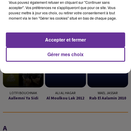
Vous pouvez également refuser en cliquant sur "Continuer sans
accepter". Vos préférences ne s'appliqueront que pour ce site. Vous
pouvez mettre à jour vos choix, ou retirer votre consentement à tout
moment via le lien "Gérer les cookies" situé en bas de chaque page.
LA PLAYLIST
Accepter et fermer
Gérer mes choix
21h28
21h28
21h26
21h26
21h18
21h18
LOTFI BOUCHNAK
ALI AL HAGAR
WAEL JASSAR
Aallemni Ya Sidi
Al Moulkou Lak 2012
Rab El Aalamin 2010
A