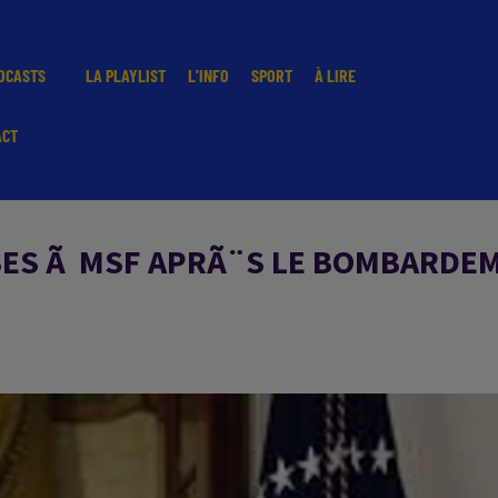
DCASTS
LA PLAYLIST
L'INFO
SPORT
À LIRE
ACT
ES Ã MSF APRÃ¨S LE BOMBARDE