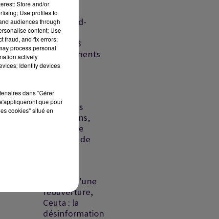
défense
erest: Store and/or
Riyad-
tising; Use profiles to
Islamabad-
tand audiences through
personalise content; Use
Ankara,
 fraud, and fix errors;
France : 8
 may process personal
départements
mation actively
ur
en...
vices; Identify devices
Liban-
rtenaires dans "Gérer
Israël:
s'appliqueront que pour
échec des
les cookies" situé en
discussions,
as
un proche
it
présumé de
la DZ...
es
t
Ormuz :
l'espoir d'une
réouverture,
Ceuta : la
désinformation