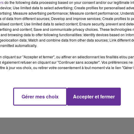
ers
do the following data processing based on your consent and/or our legitimate int
device; Use limited data to select advertising; Create profiles for personalised adver
vertising; Measure advertising performance; Measure content performance; Unders
ns of data from different sources; Develop and improve services; Create profiles to 
s excuses à Médecins sans frontières (MSF) après le
alised content; Use limited data to select content; Ensure security, prevent and detect
fghanistan, qui a fait 22 morts. L'ONG a demandé une enquête
ertising and content; Save and communicate privacy choices. These technologies
and browsing data to offer following functionalities: Identify devices based on infor
e, la présidente internationale de l'organisation, Joanne Liu, po
eolocation data; Match and combine data from other data sources; Link different de
orte-parole Josh Earnest. Il a également exprimé ses regrets au
nsmitted automatically.
f Ghani. Enquête internationale demandée Joanne Liu a déclaré
cliquant sur "Accepter et fermer", ou affiner en sélectionnant les finalités et/ou pa
quête militaire interne" et a demandé une "commission
 également refuser en cliquant sur "Continuer sans accepter". Vos préférences ne 
d'un dispositif prévu par les Conventions de Genève. Pour activer ce
tre à jour vos choix, ou retirer votre consentement à tout moment via le lien "Gérer 
re d'une enquête. Joanne Liu a ajouté que le bombardement "n'a p
ttaque contre les Conventions de Genève". L'ONG a ajouté qu'il éta
 collatéral". Trois enquêtes en cours Le général américain
ardi que l'hôpital avait été bombardé "par erreur". Trois enquêt
Gérer mes choix
Accepter et fermer
blir les conditions dans lesquelles le bombardement a été décidé e