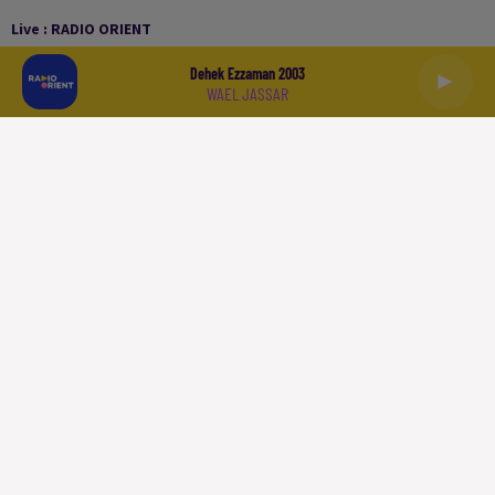
Live :
RADIO ORIENT
Dehek Ezzaman 2003
WAEL JASSAR
العربية
ACCUEIL
PODCASTS
LA PLAYLIST
L'INFO
SPORT
À LIRE
QUI SOMMES NOUS
CONTACT