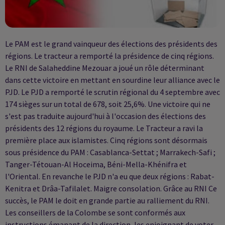
Le PAM est le grand vainqueur des élections des présidents des
régions. Le tracteur a remporté la présidence de cinq régions.
Le RNI de Salaheddine Mezouar a joué un rôle déterminant
dans cette victoire en mettant en sourdine leur alliance avec le
PJD. Le PJD a remporté le scrutin régional du 4 septembre avec
174 sièges sur un total de 678, soit 25,6%. Une victoire qui ne
s'est pas traduite aujourd'hui à l'occasion des élections des
présidents des 12 régions du royaume. Le Tracteur a ravi la
première place aux islamistes. Cinq régions sont désormais
sous présidence du PAM : Casablanca-Settat ; Marrakech-Safi ;
Tanger-Tétouan-Al Hoceima, Béni-Mella-Khénifra et
l'Oriental. En revanche le PJD n'a eu que deux régions : Rabat-
Kenitra et Drâa-Tafilalet. Maigre consolation. Grâce au RNI Ce
succès, le PAM le doit en grande partie au ralliement du RNI.
Les conseillers de la Colombe se sont conformés aux
instructions émanant de la direction, les enjoignant de voter