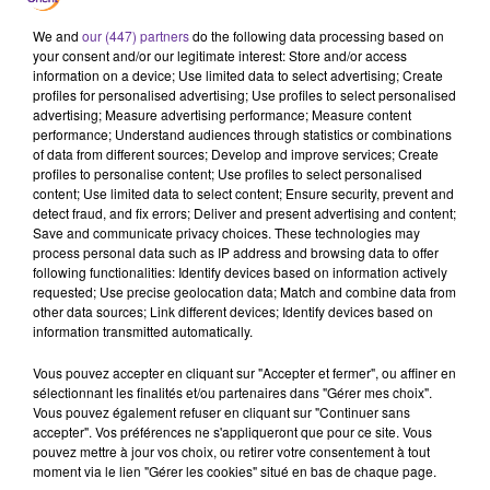
exigeant d'accorder le tiers aux femmes ». Lors du vote, les
neuf conseillers du Tracteur se sont abstenus. Comme nous
We and
our (447) partners
do the following data processing based on
your consent and/or our legitimate interest: Store and/or access
avions annoncé dans un précédent article, Hamid Chabat a
information on a device; Use limited data to select advertising; Create
retiré sa candidature à la présidence de la région. Il a,
profiles for personalised advertising; Use profiles to select personalised
d'ailleurs, séché cette élection. http://www.yabiladi.com/
advertising; Measure advertising performance; Measure content
performance; Understand audiences through statistics or combinations
of data from different sources; Develop and improve services; Create
profiles to personalise content; Use profiles to select personalised
content; Use limited data to select content; Ensure security, prevent and
detect fraud, and fix errors; Deliver and present advertising and content;
Save and communicate privacy choices. These technologies may
process personal data such as IP address and browsing data to offer
following functionalities: Identify devices based on information actively
requested; Use precise geolocation data; Match and combine data from
other data sources; Link different devices; Identify devices based on
information transmitted automatically.
Vous pouvez accepter en cliquant sur "Accepter et fermer", ou affiner en
sélectionnant les finalités et/ou partenaires dans "Gérer mes choix".
Vous pouvez également refuser en cliquant sur "Continuer sans
LA PLAYLIST
accepter". Vos préférences ne s'appliqueront que pour ce site. Vous
pouvez mettre à jour vos choix, ou retirer votre consentement à tout
moment via le lien "Gérer les cookies" situé en bas de chaque page.