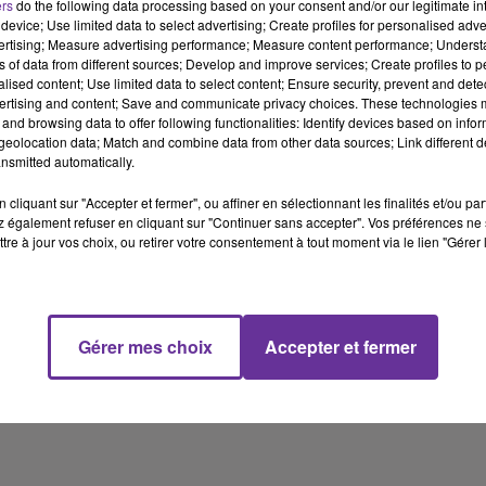
ers
do the following data processing based on your consent and/or our legitimate int
device; Use limited data to select advertising; Create profiles for personalised adver
vertising; Measure advertising performance; Measure content performance; Unders
ns of data from different sources; Develop and improve services; Create profiles to 
nt en grève lundi en France...
alised content; Use limited data to select content; Ensure security, prevent and detect
 un communiqué commun des
"conditions déplorables de trava
ertising and content; Save and communicate privacy choices. These technologies
and browsing data to offer following functionalities: Identify devices based on infor
eolocation data; Match and combine data from other data sources; Link different de
nsmitted automatically.
rettent un
«
manque de considération »
cliquant sur "Accepter et fermer", ou affiner en sélectionnant les finalités et/ou pa
 également refuser en cliquant sur "Continuer sans accepter". Vos préférences ne 
tre à jour vos choix, ou retirer votre consentement à tout moment via le lien "Gérer 
:
ads/2016/11/Denis-Basset.mp3"][/audio]
Gérer mes choix
Accepter et fermer