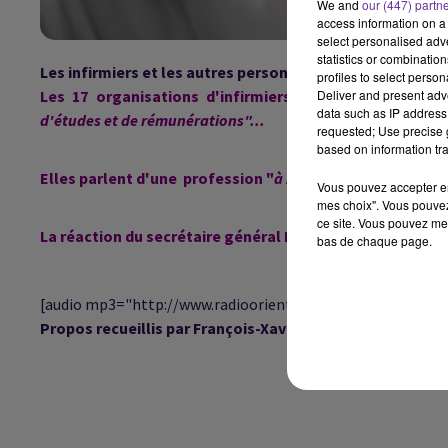
We and
our (447) partn
access information on a 
select personalised ad
statistics or combinatio
Les
infirmiers et les autres personnels hospitaliers étaie
profiles to select person
Les 17 organisations d'infirmiers dénoncent dans
Deliver and present adv
data such as IP address 
d'études et de rémunérations"
...
requested; Use precise g
based on information tra
Elles parlent d'une
profession "
à bout de souffle"
et reg
Vous pouvez accepter en 
mes choix". Vous pouvez
ce site. Vous pouvez met
La réaction du secrétaire général FO santé Denis Basset
bas de chaque page.
[audio mp3="http://www.radioorient.com/wp-content/uplo
Propos recueillis par François-Xavier de Calonne.