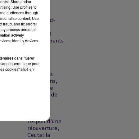
erest: Store and/or
défense
tising; Use profiles to
Riyad-
tand audiences through
personalise content; Use
Islamabad-
 fraud, and fix errors;
Ankara,
il,
 may process personal
France : 8
mation actively
départements
vices; Identify devices
en...
rtenaires dans "Gérer
Liban-
s'appliqueront que pour
Israël:
les cookies" situé en
échec des
discussions,
un proche
présumé de
la DZ...
Ormuz :
l'espoir d'une
réouverture,
Ceuta : la