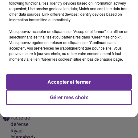
following functionalities: Identify devices based on information actively
requested; Use precise geolocation data; Match and combine data from
other data sources; Link different devices; Identify devices based on
information transmitted automatically.
Vous pouvez accepter en cliquant sur "Accepter et fermer", ou affiner en
NANCY AJRAM
ABDEL WAHAB AL DOUKALI
MELHEM ZEIN
sélectionnant les finalités et/ou partenaires dans "Gérer mes choix".
Lawn Ouyounak 2004
Konn Fa Yakoun 2016
Ahla Mara Bhal Deni
Vous pouvez également refuser en cliquant sur "Continuer sans
2016
accepter". Vos préférences ne s'appliqueront que pour ce site. Vous
pouvez mettre à jour vos choix, ou retirer votre consentement à tout
moment via le lien "Gérer les cookies" situé en bas de chaque page.
A
Accepter et fermer
ÉCOUTER
EN CE
Gérer mes choix
MOMENT
Pacte de
défense
Riyad-
Islamabad-