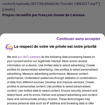
content/uploads/2017/06/Abdallah-Tourabi-14062017.mp3"]
[/audio]
Propos recueillis par François-Xavier de Calonne.
Continuer sans accepter
Le respect de votre vie privée est notre priorité
We and
our (447) partners
do the following data processing based on
your consent and/or our legitimate interest: Store and/or access
information on a device; Use limited data to select advertising; Create
profiles for personalised advertising; Use profiles to select personalised
advertising; Measure advertising performance; Measure content
performance; Understand audiences through statistics or combinations
of data from different sources; Develop and improve services; Create
LA PLAYLIST
profiles to personalise content; Use profiles to select personalised
content; Use limited data to select content; Ensure security, prevent and
detect fraud, and fix errors; Deliver and present advertising and content;
Save and communicate privacy choices. These technologies may
12h07
12h07
12h02
12h02
11h54
11h54
process personal data such as IP address and browsing data to offer