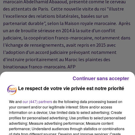
marocain Abdelhamid Abaaoud, présenté comme le cerveau
des attentats de Paris. Cette nouvelle visite du roi "illustre
l'excellence des relations bilatérales, basées sur un
partenariat durable", selon la Maison royale marocaine. Après
un an de brouille sérieuse en 2014 à la suite d'un conflit
judiciaire, la coopération franco-marocaine, notamment dans
l'échange de renseignements, avait repris en 2015 avec
l'adoption d'un accord judiciaire prévoyant notamment
d'instruire prioritairement au Maroc les plaintes des
binationaux franco-marocains. AFP
Continuer sans accepter
Le respect de votre vie privée est notre priorité
We and
our (447) partners
do the following data processing based on
your consent and/or our legitimate interest: Store and/or access
information on a device; Use limited data to select advertising; Create
profiles for personalised advertising; Use profiles to select personalised
advertising; Measure advertising performance; Measure content
performance; Understand audiences through statistics or combinations
of data from different sources; Develop and improve services; Create