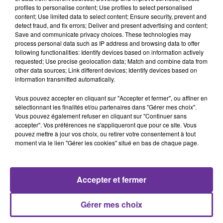
profiles to personalise content; Use profiles to select personalised
content; Use limited data to select content; Ensure security, prevent and
detect fraud, and fix errors; Deliver and present advertising and content;
LA PLAYLIST
Save and communicate privacy choices. These technologies may
process personal data such as IP address and browsing data to offer
following functionalities: Identify devices based on information actively
requested; Use precise geolocation data; Match and combine data from
15h52
15h52
15h48
15h48
15h24
15h24
other data sources; Link different devices; Identify devices based on
information transmitted automatically.
Vous pouvez accepter en cliquant sur "Accepter et fermer", ou affiner en
sélectionnant les finalités et/ou partenaires dans "Gérer mes choix".
Vous pouvez également refuser en cliquant sur "Continuer sans
accepter". Vos préférences ne s'appliqueront que pour ce site. Vous
ANGHAM
NASSIF ZAYTOUN
AMAL MAHER
pouvez mettre à jour vos choix, ou retirer votre consentement à tout
Inta Minn 2005
Ya Achikata Al Wardi
Ya Guabaroutak 2026
moment via le lien "Gérer les cookies" situé en bas de chaque page.
2013
Accepter et fermer
A
Gérer mes choix
ÉCOUTER