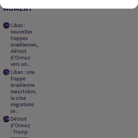
EN CE
MOMENT
Liban :
nouvelles
frappes
israéliennes,
détroit
d'Ormuz
vers un...
Liban : une
frappe
israélienne
meurtrière,
la crise
migratoire
se...
Détroit
d'Ormuz
: Trump