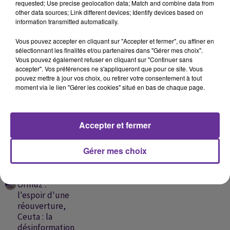
requested; Use precise geolocation data; Match and combine data from
other data sources; Link different devices; Identify devices based on
information transmitted automatically.
Vous pouvez accepter en cliquant sur "Accepter et fermer", ou affiner en
sélectionnant les finalités et/ou partenaires dans "Gérer mes choix".
DOUZI
AKHRAS
ADHAM CHALHOUB
Vous pouvez également refuser en cliquant sur "Continuer sans
Mallet Avec Yara 2019
La Tgheeb ( 2025 )
Ward W Yasmine 2023
accepter". Vos préférences ne s'appliqueront que pour ce site. Vous
pouvez mettre à jour vos choix, ou retirer votre consentement à tout
moment via le lien "Gérer les cookies" situé en bas de chaque page.
A
Accepter et fermer
ÉCOUTER
EN CE
Gérer mes choix
MOMENT
Ormuz :
l'espoir d'une
réouverture,
Ceuta : la
désinformation