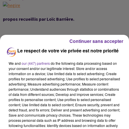
propos recueillis par Loïc Barrière.
Continuer sans accepter
Le respect de votre vie privée est notre priorité
We and
our (447) partners
do the following data processing based on
your consent and/or our legitimate interest: Store and/or access
information on a device; Use limited data to select advertising; Create
profiles for personalised advertising; Use profiles to select personalised
advertising; Measure advertising performance; Measure content
performance; Understand audiences through statistics or combinations
of data from different sources; Develop and improve services; Create
LA PLAYLIST
profiles to personalise content; Use profiles to select personalised
content; Use limited data to select content; Ensure security, prevent and
detect fraud, and fix errors; Deliver and present advertising and content;
Save and communicate privacy choices. These technologies may
process personal data such as IP address and browsing data to offer
4h05
4h05
4h02
4h02
3h55
3h55
following functionalities: Identify devices based on information actively