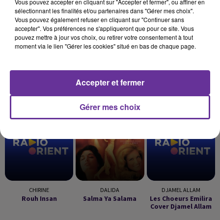
Vous pouvez accepter en cliquant sur "Accepter et fermer", ou affiner en
sélectionnant les finalités et/ou partenaires dans "Gérer mes choix".
Vous pouvez également refuser en cliquant sur "Continuer sans
accepter". Vos préférences ne s'appliqueront que pour ce site. Vous
pouvez mettre à jour vos choix, ou retirer votre consentement à tout
moment via le lien "Gérer les cookies" situé en bas de chaque page.
Accepter et fermer
LA PLAYLIST
Gérer mes choix
12h05
12h05
12h02
12h02
11h55
11h55
CHIRINE
DALIDA
DJAMEL ALLAM
Rouh Insan
Salma Ya Salama
Les Choeurs Emilira
Cover Djamel Allam