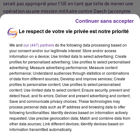
serait pas approprié pour l'UE en tant que telle de mener une
opération ou une mission militaire contre Daech (acronyme
arabe du groupe Etat Islamique, ndlr)", a affirmé Mme
Continuer sans accepter
Mogherini. Invité du Parlement mercredi pour évoquer l'accord
Le respect de votre vie privée est notre priorité
sur le climat, le ministre français des Affaires étrangères
Laurent Fabius a de son côté indiqué lors d'un point presse que
We and
our (447) partners
do the following data processing based on
de nombreux Etats membres avaient proposé leur aide à
your consent and/or our legitimate interest: Store and/or access
Paris. "Pas encore tous, mais disons que le mouvement va dans
information on a device; Use limited data to select advertising; Create
profiles for personalised advertising; Use profiles to select personalised
le bon sens", s'est-il félicité. "Quand vous abordez la question
advertising; Measure advertising performance; Measure content
de la défense vous soulevez un problème de fond (...) L'Europe
performance; Understand audiences through statistics or combinations
n'a pas été fabriquée pour ça, il y a tout un travail à faire pour
of data from different sources; Develop and improve services; Create
profiles to personalise content; Use profiles to select personalised
renforcer la défense intérieure et extérieure de l'Europe", a-t-il
content; Use limited data to select content; Ensure security, prevent and
commenté. La France n'a pas demandé d'assistance militaire
detect fraud, and fix errors; Deliver and present advertising and content;
mais une aide, logistique ou autre, sur ses théâtres
Save and communicate privacy choices. These technologies may
process personal data such as IP address and browsing data to offer
d'intervention à l'étranger. AFP
following functionalities: Identify devices based on information actively
requested; Use precise geolocation data; Match and combine data from
other data sources; Link different devices; Identify devices based on
information transmitted automatically.