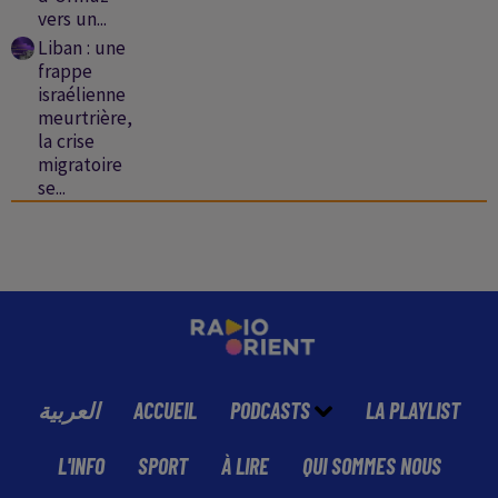
vers un...
Liban : une
frappe
israélienne
meurtrière,
la crise
migratoire
se...
العربية
ACCUEIL
PODCASTS
LA PLAYLIST
L'INFO
SPORT
À LIRE
QUI SOMMES NOUS