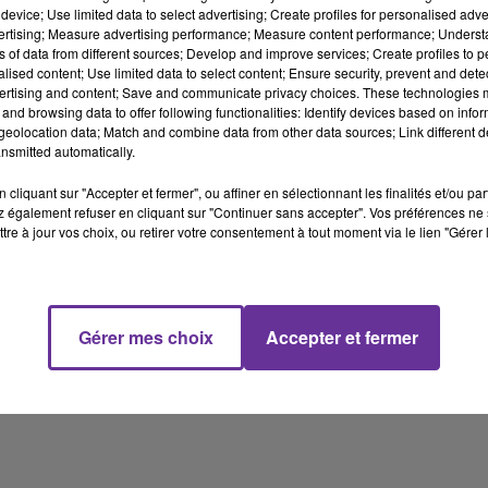
device; Use limited data to select advertising; Create profiles for personalised adver
vertising; Measure advertising performance; Measure content performance; Unders
ns of data from different sources; Develop and improve services; Create profiles to 
alised content; Use limited data to select content; Ensure security, prevent and detect
ertising and content; Save and communicate privacy choices. These technologies
and browsing data to offer following functionalities: Identify devices based on infor
eolocation data; Match and combine data from other data sources; Link different de
nsmitted automatically.
cliquant sur "Accepter et fermer", ou affiner en sélectionnant les finalités et/ou pa
 également refuser en cliquant sur "Continuer sans accepter". Vos préférences ne 
tre à jour vos choix, ou retirer votre consentement à tout moment via le lien "Gérer 
Gérer mes choix
Accepter et fermer