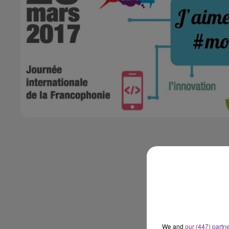
We and
our (447) partn