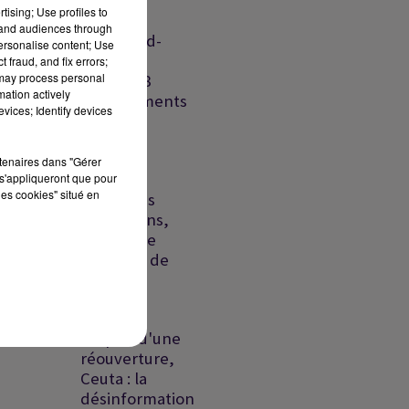
défense
tising; Use profiles to
Riyad-
tand audiences through
Islamabad-
personalise content; Use
Ankara,
 fraud, and fix errors;
 may process personal
France : 8
mation actively
départements
vices; Identify devices
en...
Liban-
rtenaires dans "Gérer
Israël:
s'appliqueront que pour
les cookies" situé en
échec des
discussions,
un proche
présumé de
la DZ...
Ormuz :
l'espoir d'une
réouverture,
Ceuta : la
désinformation