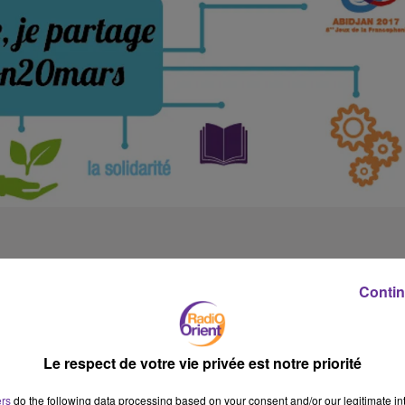
Contin
Le respect de votre vie privée est notre priorité
ers
do the following data processing based on your consent and/or our legitimate int