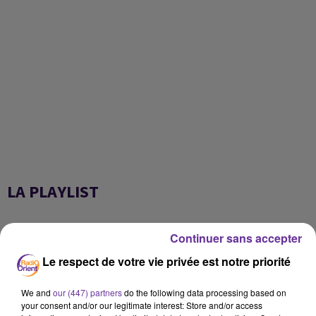
LA PLAYLIST
Continuer sans accepter
13h17
13h17
13h13
13h13
13h06
13h06
Le respect de votre vie privée est notre priorité
We and
our (447) partners
do the following data processing based on
your consent and/or our legitimate interest: Store and/or access