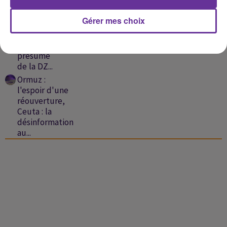
Liban-
Israël:
Gérer mes choix
échec des
discussions,
un proche
présumé
de la DZ...
Ormuz :
l'espoir d'une
réouverture,
Ceuta : la
désinformation
au...