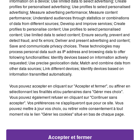
information on a device; Use limited data to select advertising; Create
profiles for personalised advertising; Use profiles to select personalised
NASSIF ZAITOUN
ALI ALHAJJAR
NABIL SHOEIL
advertising; Measure advertising performance; Measure content
Caramella 2023
Joua Houdni 2017
Chou Mssawi 2006
performance; Understand audiences through statistics or combinations
of data from different sources; Develop and improve services; Create
profiles to personalise content; Use profiles to select personalised
content; Use limited data to select content; Ensure security, prevent and
detect fraud, and fix errors; Deliver and present advertising and content;
A
Save and communicate privacy choices. These technologies may
process personal data such as IP address and browsing data to offer
ÉCOUTER
following functionalities: Identify devices based on information actively
EN CE
requested; Use precise geolocation data; Match and combine data from
MOMENT
other data sources; Link different devices; Identify devices based on
information transmitted automatically.
Vous pouvez accepter en cliquant sur "Accepter et fermer", ou affiner en
Pacte de
sélectionnant les finalités et/ou partenaires dans "Gérer mes choix".
défense
Vous pouvez également refuser en cliquant sur "Continuer sans
Riyad-
accepter". Vos préférences ne s'appliqueront que pour ce site. Vous
Islamabad-
pouvez mettre à jour vos choix, ou retirer votre consentement à tout
Ankara,
moment via le lien "Gérer les cookies" situé en bas de chaque page.
France : 8
départements
en...
Accepter et fermer