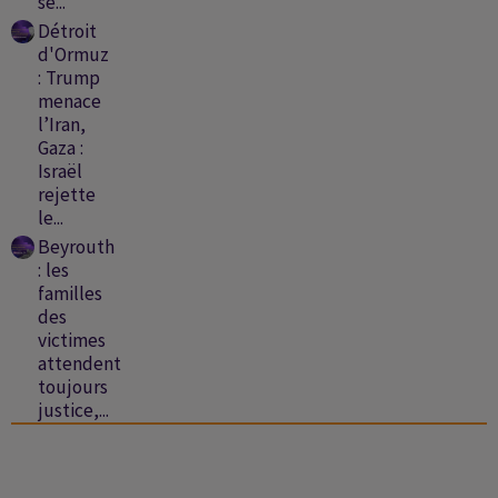
se...
Détroit
d'Ormuz
: Trump
menace
l’Iran,
Gaza :
Israël
rejette
le...
Beyrouth
: les
familles
des
victimes
attendent
toujours
justice,...