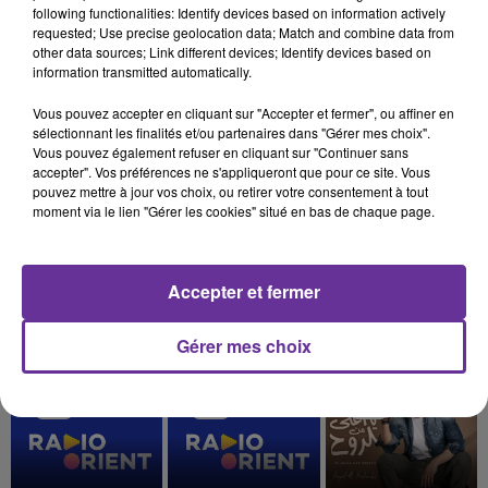
following functionalities: Identify devices based on information actively
requested; Use precise geolocation data; Match and combine data from
other data sources; Link different devices; Identify devices based on
information transmitted automatically.
Vous pouvez accepter en cliquant sur "Accepter et fermer", ou affiner en
sélectionnant les finalités et/ou partenaires dans "Gérer mes choix".
Vous pouvez également refuser en cliquant sur "Continuer sans
accepter". Vos préférences ne s'appliqueront que pour ce site. Vous
pouvez mettre à jour vos choix, ou retirer votre consentement à tout
moment via le lien "Gérer les cookies" situé en bas de chaque page.
Accepter et fermer
LA PLAYLIST
Gérer mes choix
14h37
14h37
14h33
14h33
14h21
14h21