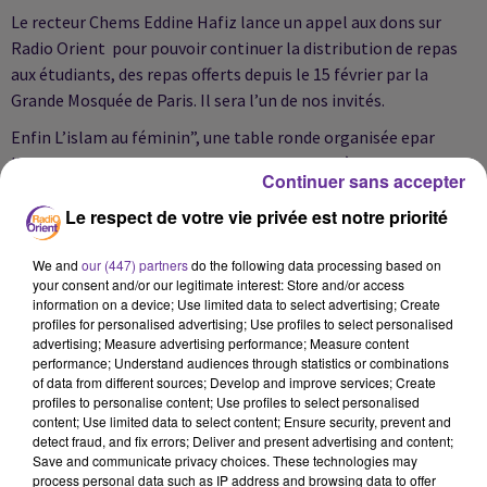
Le recteur Chems Eddine Hafiz lance un appel aux dons sur
Radio Orient pour pouvoir continuer la distribution de repas
aux étudiants, des repas offerts depuis le 15 février par la
Grande Mosquée de Paris. Il sera l’un de nos invités.
Enfin L’islam au féminin”, une table ronde organisée epar
l’Institut français de civisilation musulmane à Lyon. Parmi les
Continuer sans accepter
intervenantes, l’écrivaine Karima Berger.
Le respect de votre vie privée est notre priorité
We and
our (447) partners
do the following data processing based on
your consent and/or our legitimate interest: Store and/or access
information on a device; Use limited data to select advertising; Create
profiles for personalised advertising; Use profiles to select personalised
advertising; Measure advertising performance; Measure content
performance; Understand audiences through statistics or combinations
of data from different sources; Develop and improve services; Create
Podcast
profiles to personalise content; Use profiles to select personalised
content; Use limited data to select content; Ensure security, prevent and
detect fraud, and fix errors; Deliver and present advertising and content;
Save and communicate privacy choices. These technologies may
JR FR SOIR 4-03-2021
process personal data such as IP address and browsing data to offer