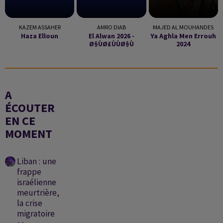
KAZEM ASSAHER
AMRO DIAB
MAJED AL MOUHANDES
Haza Elloun
El Alwan 2026 -
Ya Aghla Men Errouh
Ø§ùø£ùùø§ù
2024
A
ÉCOUTER
EN CE
MOMENT
Liban : une
frappe
israélienne
meurtrière,
la crise
migratoire