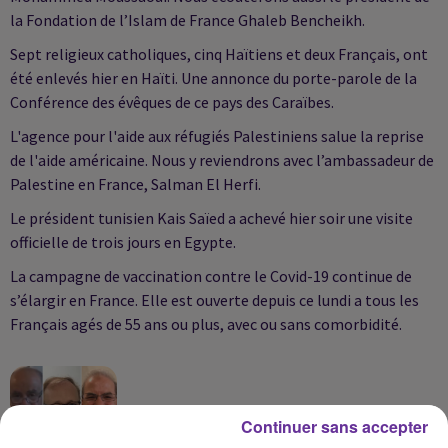
la Fondation de l’Islam de France Ghaleb Bencheikh.
Sept religieux catholiques, cinq Haïtiens et deux Français, ont
été enlevés hier en Haïti. Une annonce du porte-parole de la
Conférence des évêques de ce pays des Caraïbes.
L'agence pour l'aide aux réfugiés Palestiniens salue la reprise
de l'aide américaine. Nous y reviendrons avec l’ambassadeur de
Palestine en France, Salman El Herfi.
Le président tunisien Kais Saïed a achevé hier soir une visite
officielle de trois jours en Egypte.
La campagne de vaccination contre le Covid-19 continue de
s’élargir en France. Elle est ouverte depuis ce lundi а tous les
Français agés de 55 ans ou plus, avec ou sans comorbidité.
Continuer sans accepter