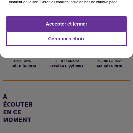
LA PLAYLIST
moment via le lien "Gérer les cookies" situé en bas de chaque page.
Accepter et fermer
23h20
23h20
23h16
23h16
23h12
23h12
Gérer mes choix
HIBA TAWAJI
CAROLE SAMAHA
RACHID FOUANY
-al Oula-2024
Ettalaa Fiyyi 2003
Maimita 2020
A
ÉCOUTER
EN CE
MOMENT