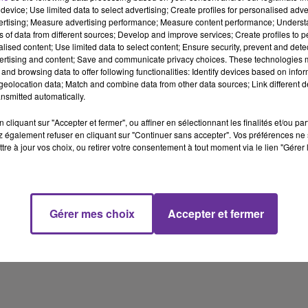
device; Use limited data to select advertising; Create profiles for personalised adver
vertising; Measure advertising performance; Measure content performance; Unders
ns of data from different sources; Develop and improve services; Create profiles to 
alised content; Use limited data to select content; Ensure security, prevent and detect
ertising and content; Save and communicate privacy choices. These technologies
and browsing data to offer following functionalities: Identify devices based on infor
eolocation data; Match and combine data from other data sources; Link different de
nsmitted automatically.
cliquant sur "Accepter et fermer", ou affiner en sélectionnant les finalités et/ou pa
 également refuser en cliquant sur "Continuer sans accepter". Vos préférences ne 
tre à jour vos choix, ou retirer votre consentement à tout moment via le lien "Gérer 
Gérer mes choix
Accepter et fermer