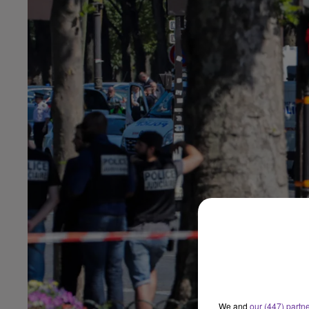
We and
our (447) partn