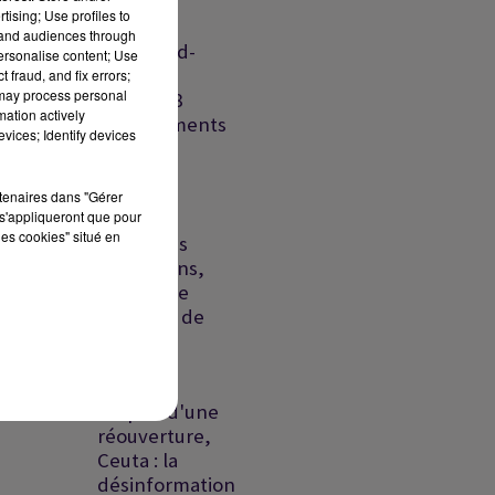
défense
tising; Use profiles to
Riyad-
tand audiences through
Islamabad-
personalise content; Use
Ankara,
 fraud, and fix errors;
 may process personal
France : 8
mation actively
départements
vices; Identify devices
en...
Liban-
rtenaires dans "Gérer
Israël:
s'appliqueront que pour
les cookies" situé en
échec des
discussions,
un proche
présumé de
la DZ...
Ormuz :
l'espoir d'une
réouverture,
Ceuta : la
désinformation