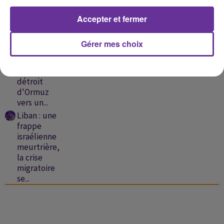
Ceuta : la
désinformation
Accepter et fermer
au...
Liban :
Gérer mes choix
nouvelles
frappes
israéliennes,
détroit
d'Ormuz
vers un...
Liban : une
frappe
israélienne
meurtrière,
la crise
migratoire
se...