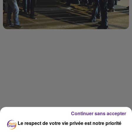
LA PLAYLIST
Continuer sans accepter
Le respect de votre vie privée est notre priorité
10h54
10h54
10h48
10h48
10h41
10h41