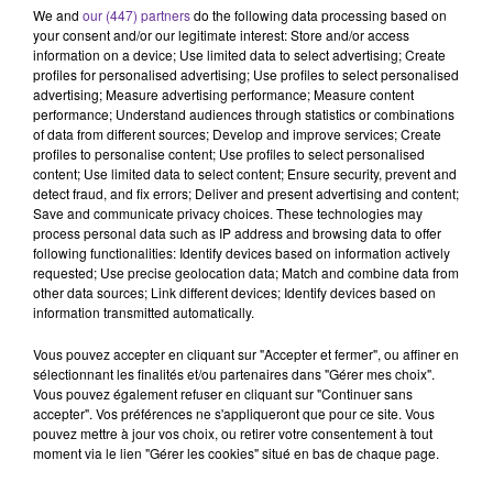
We and
our (447) partners
do the following data processing based on
your consent and/or our legitimate interest: Store and/or access
information on a device; Use limited data to select advertising; Create
profiles for personalised advertising; Use profiles to select personalised
advertising; Measure advertising performance; Measure content
performance; Understand audiences through statistics or combinations
of data from different sources; Develop and improve services; Create
ABIR NEEMEH
WAEL KFOURY
GEORGES WASSOUF
profiles to personalise content; Use profiles to select personalised
Hikayi 2019
Safha We Twayta
Byetkallem Aalaya
content; Use limited data to select content; Ensure security, prevent and
2012
2023
detect fraud, and fix errors; Deliver and present advertising and content;
Save and communicate privacy choices. These technologies may
process personal data such as IP address and browsing data to offer
following functionalities: Identify devices based on information actively
requested; Use precise geolocation data; Match and combine data from
A
other data sources; Link different devices; Identify devices based on
ÉCOUTER
information transmitted automatically.
EN CE
Vous pouvez accepter en cliquant sur "Accepter et fermer", ou affiner en
MOMENT
sélectionnant les finalités et/ou partenaires dans "Gérer mes choix".
Vous pouvez également refuser en cliquant sur "Continuer sans
accepter". Vos préférences ne s'appliqueront que pour ce site. Vous
pouvez mettre à jour vos choix, ou retirer votre consentement à tout
Ormuz :
moment via le lien "Gérer les cookies" situé en bas de chaque page.
l'espoir d'une
réouverture,