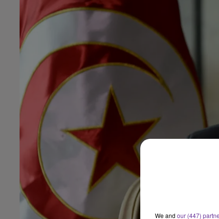
We and
our (447) partn