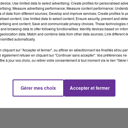
device; Use limited data to select advertising; Create profiles for personalised adver
vertising; Measure advertising performance; Measure content performance; Unders
ns of data from different sources; Develop and improve services; Create profiles to 
alised content; Use limited data to select content; Ensure security, prevent and detect
ertising and content; Save and communicate privacy choices. These technologies
and browsing data to offer following functionalities: Identify devices based on infor
eolocation data; Match and combine data from other data sources; Link different de
nsmitted automatically.
cliquant sur "Accepter et fermer", ou affiner en sélectionnant les finalités et/ou pa
 également refuser en cliquant sur "Continuer sans accepter". Vos préférences ne 
tre à jour vos choix, ou retirer votre consentement à tout moment via le lien "Gérer 
Gérer mes choix
Accepter et fermer