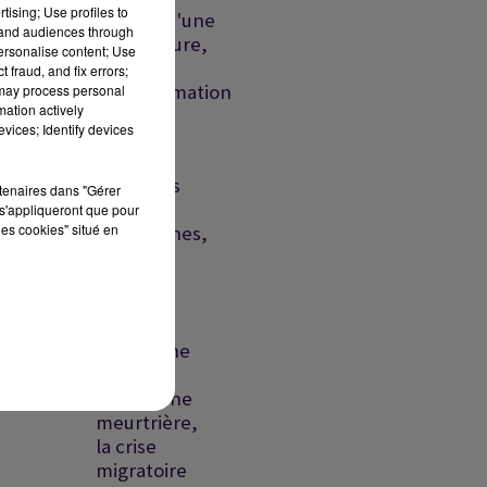
tising; Use profiles to
l'espoir d'une
tand audiences through
réouverture,
personalise content; Use
Ceuta : la
 fraud, and fix errors;
désinformation
 may process personal
mation actively
au...
vices; Identify devices
Liban :
nouvelles
rtenaires dans "Gérer
frappes
s'appliqueront que pour
les cookies" situé en
israéliennes,
détroit
d'Ormuz
vers un...
Liban : une
frappe
israélienne
meurtrière,
la crise
migratoire