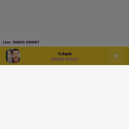
Live :
RADIO ORIENT
Ya Rayeh
MARWAN KHOURY
العربية
ACCUEIL
PODCASTS
LA PLAYLIST