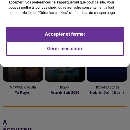
accepter". Vos préférences ne s'appliqueront que pour ce site. Vous
pouvez mettre à jour vos choix, ou retirer votre consentement à tout
moment via le lien "Gérer les cookies" situé en bas de chaque page.
LA PLAYLIST
Accepter et fermer
Gérer mes choix
22h02
22h02
21h55
21h55
21h51
21h51
MARWAN KHOURY
RAYAN
HICHAM ABBASS
Ya Rayeh
Ararik Sah 2019
Habibi Dah ( Nari )
A
ÉCOUTER