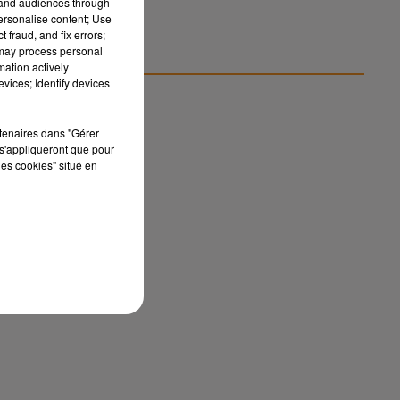
Gaza :
tand audiences through
nt
personalise content; Use
Israël
 fraud, and fix errors;
rejette
 may process personal
le...
mation actively
vices; Identify devices
er
de
rtenaires dans "Gérer
s'appliqueront que pour
les cookies" situé en