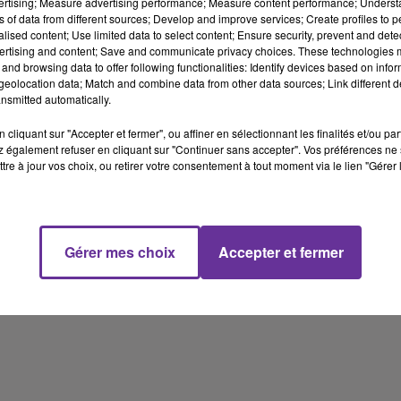
vertising; Measure advertising performance; Measure content performance; Unders
sur la situation du Liban” nous dira le directeur de l’Oeuvre d’Orie
ns of data from different sources; Develop and improve services; Create profiles to 
alised content; Use limited data to select content; Ensure security, prevent and detect
ertising and content; Save and communicate privacy choices. These technologies
and browsing data to offer following functionalities: Identify devices based on infor
eolocation data; Match and combine data from other data sources; Link different de
nsmitted automatically.
oritaires pour un logement social ne sont pas relogés. Peut-on cré
terons Florent Guéguen, président de l’Office public de l’habitat 
cliquant sur "Accepter et fermer", ou affiner en sélectionnant les finalités et/ou pa
 également refuser en cliquant sur "Continuer sans accepter". Vos préférences ne 
tre à jour vos choix, ou retirer votre consentement à tout moment via le lien "Gérer 
ation de la stratégie vaccinale est favorable à une vaccination
arole de la liste Envie d’Ile-de-France à Paris avec Laurent Saint-
Gérer mes choix
Accepter et fermer
he se maintient au second tour des régionales dimanche en Ile de
ons la réponse de Deborah Pawlik.