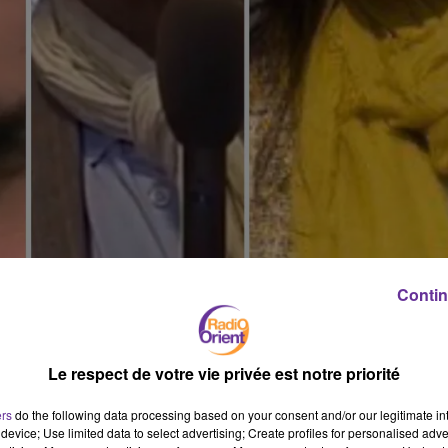
Contin
Le respect de votre vie privée est notre priorité
LARGE DE LA TUNISIE. ILS TENTAIENT DE
ÉE.
ers
do the following data processing based on your consent and/or our legitimate int
device; Use limited data to select advertising; Create profiles for personalised adver
les responsables des communautés chrétiennes du Liban. Une