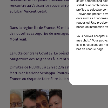
select personalised ad
rencontre au Vatican. Le souverain pontife “est très vigilant 
statistics or combinatio
profiles to select person
au Liban Vincent Gélot.
Deliver and present adv
data such as IP address 
requested; Use precise g
based on information tra
Dans la région Île de France, 70 mille ménages déclarés pri
de nouvelles catégories de ménages prioritaires ? Nous écou
Vous pouvez accepter en 
Montreuil.
mes choix". Vous pouvez
ce site. Vous pouvez met
bas de chaque page.
La lutte contre le Covid 19. Le président du conseil d'orient
obligatoire des soignants à la rentrée.
L’invitée de PLURIEL
à 19h
et 23h est Deborah Pavlik, porte-p
Martin et Marlène Schiappa. Pourquoi La République en Marc
France au risque de faire élire Julien Bayou ? Nous écouter