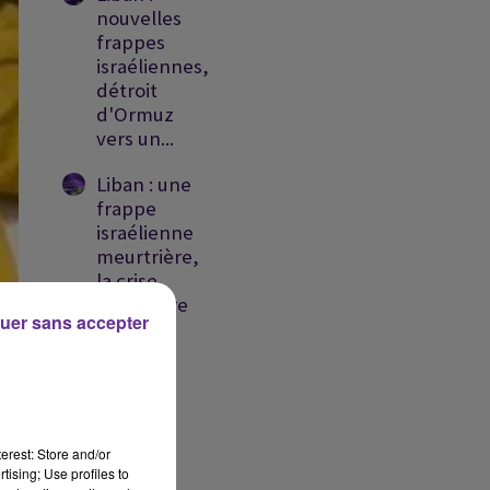
nouvelles
frappes
israéliennes,
détroit
d'Ormuz
vers un...
Liban : une
frappe
israélienne
meurtrière,
la crise
migratoire
uer sans accepter
se...
Détroit
d'Ormuz
: Trump
menace
erest: Store and/or
l’Iran,
tising; Use profiles to