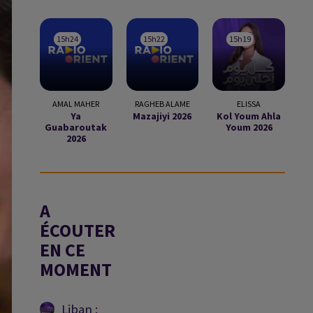
15h24
15h24
15h22
15h22
15h19
15h19
AMAL MAHER
RAGHEB ALAME
ELISSA
Ya
Mazajiyi 2026
Kol Youm Ahla
Guabaroutak
Youm 2026
2026
A
ÉCOUTER
EN CE
MOMENT
Liban :