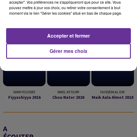
accepter". Vos préférences ne s'appliqueront que pour ce site. Vous
pouvez mettre à jour vos choix, ou retirer votre consentement à tout
moment via le lien "Gérer les cookies" situé en bas de chaque page.
LA PLAYLIST
Accepter et fermer
Gérer mes choix
13h39
13h39
13h31
13h31
13h27
13h27
SAMI YOUSSEF
WAEL KFOURY
HUSSEIN AL DIK
Fiyyashiyya 2016
Chou Nater 2026
Maik Aala Almot 2018
A
ÉCOUTER