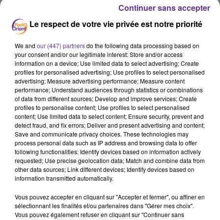
Continuer sans accepter
Le respect de votre vie privée est notre priorité
We and
our (447) partners
do the following data processing based on
your consent and/or our legitimate interest: Store and/or access
information on a device; Use limited data to select advertising; Create
profiles for personalised advertising; Use profiles to select personalised
Podcast
advertising; Measure advertising performance; Measure content
performance; Understand audiences through statistics or combinations
of data from different sources; Develop and improve services; Create
profiles to personalise content; Use profiles to select personalised
content; Use limited data to select content; Ensure security, prevent and
JF MIDI PA 13.08.2021
detect fraud, and fix errors; Deliver and present advertising and content;
Save and communicate privacy choices. These technologies may
process personal data such as IP address and browsing data to offer
following functionalities: Identify devices based on information actively
requested; Use precise geolocation data; Match and combine data from
other data sources; Link different devices; Identify devices based on
information transmitted automatically.
Vous pouvez accepter en cliquant sur "Accepter et fermer", ou affiner en
sélectionnant les finalités et/ou partenaires dans "Gérer mes choix".
Vous pouvez également refuser en cliquant sur "Continuer sans