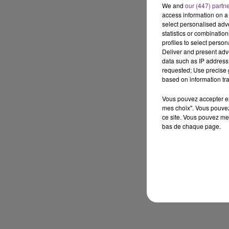
We and
our (447) partn
access information on a 
select personalised ad
statistics or combinatio
profiles to select person
Deliver and present adv
data such as IP address 
requested; Use precise g
based on information tra
Vous pouvez accepter en 
mes choix". Vous pouvez
ce site. Vous pouvez met
bas de chaque page.