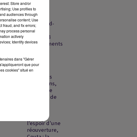
Pacte de
erest: Store and/or
tising; Use profiles to
défense
tand audiences through
Riyad-
personalise content; Use
Islamabad-
 fraud, and fix errors;
Ankara,
 may process personal
France : 8
mation actively
vices; Identify devices
départements
en...
rtenaires dans "Gérer
Liban-
s'appliqueront que pour
Israël:
les cookies" situé en
échec des
discussions,
un proche
présumé de
la DZ...
Ormuz :
l'espoir d'une
réouverture,
Ceuta : la