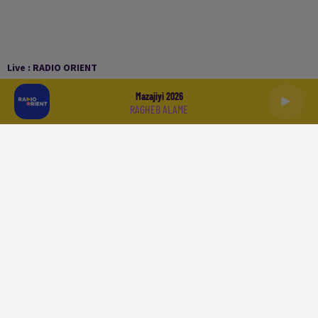
Live :
RADIO ORIENT
Mazajiyi 2026
RAGHEB ALAME
العربية
ACCUEIL
PODCASTS
LA PLAYLIST
L'INFO
SPORT
À LIRE
QUI SOMMES NOUS