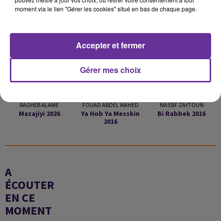
LA PLAYLIST
moment via le lien "Gérer les cookies" situé en bas de chaque page.
9h57
9h57
9h53
9h53
9h49
9h49
Accepter et fermer
Gérer mes choix
RAGHEB ALAME
FOUAD ABDEL WAHED
NASSIF ZAYTOUN
Mazajiyi 2026
Ya Hob Ya Messkin
Bi Rabbek 2016
2016
A
ÉCOUTER
EN CE
MOMENT