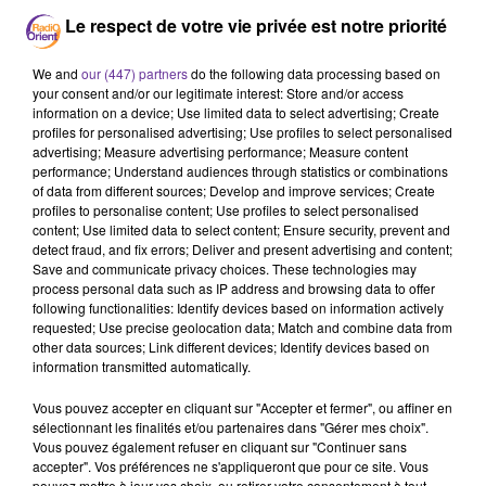
Le respect de votre vie privée est notre priorité
Podcast
We and
our (447) partners
do the following data processing based on
your consent and/or our legitimate interest: Store and/or access
information on a device; Use limited data to select advertising; Create
profiles for personalised advertising; Use profiles to select personalised
advertising; Measure advertising performance; Measure content
JR AR SOIR 17 05 21
performance; Understand audiences through statistics or combinations
of data from different sources; Develop and improve services; Create
profiles to personalise content; Use profiles to select personalised
content; Use limited data to select content; Ensure security, prevent and
detect fraud, and fix errors; Deliver and present advertising and content;
Save and communicate privacy choices. These technologies may
process personal data such as IP address and browsing data to offer
following functionalities: Identify devices based on information actively
requested; Use precise geolocation data; Match and combine data from
other data sources; Link different devices; Identify devices based on
information transmitted automatically.
Vous pouvez accepter en cliquant sur "Accepter et fermer", ou affiner en
sélectionnant les finalités et/ou partenaires dans "Gérer mes choix".
Vous pouvez également refuser en cliquant sur "Continuer sans
accepter". Vos préférences ne s'appliqueront que pour ce site. Vous
pouvez mettre à jour vos choix, ou retirer votre consentement à tout