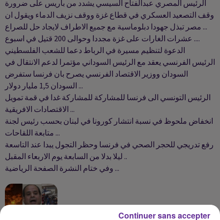
الرئيس المصري عبدالفتاح السيسي يشدد من باريس على ضرورة
وقف التصعيد العسكري في قطاع غزة ووقف نزيف الدماء ويقول ان
مصر تبذل جهودا دبلوماسية مع جميع الاطراف لايجاد حل للصراع ...
عشرات الغارات على غزة مجددا وحوالى 200 قتيل في اسبوع ....
الدعوة لتنظيم مسيرة في الرباط دعما للشعب الفلسطيني
الرئيس الفرنسي يعقد مع الرئيس السوداني مؤتمرا لدعم الانتقال في
السودان ووزير الاقتصاد الفرنسي يصرح بان فرنسا ستفرض
السودان 1,5 مليار دولار ...
الرئيس التونسي الى فرنسا للمشاركة للمشاركة غدا في قمة تمويل
الاقتصادات الافريقية ...
انخفاض ملحوظ في نسبة انتشار كورونا في لبنان بحسب رئيس لجنة
متابعة اللقاحات ...
رفع تدريجي للحجر الصحي في فرنسا وحظر التجول يبدا عند التاسعة
ليلا بدلا من السابعة يوم الاربعاء المقبل ..
وفي ختام النشرة الصفحة الرياضية ...
Continuer sans accepter