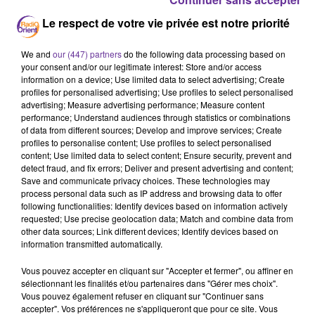
LA PLAYLIST
Le respect de votre vie privée est notre priorité
We and
our (447) partners
do the following data processing based on
your consent and/or our legitimate interest: Store and/or access
15h26
15h26
15h22
15h22
15h16
15h16
information on a device; Use limited data to select advertising; Create
profiles for personalised advertising; Use profiles to select personalised
advertising; Measure advertising performance; Measure content
performance; Understand audiences through statistics or combinations
of data from different sources; Develop and improve services; Create
profiles to personalise content; Use profiles to select personalised
content; Use limited data to select content; Ensure security, prevent and
GEBRAN NAJEM
NANCY AJRAM
NABIL SHOEIL
detect fraud, and fix errors; Deliver and present advertising and content;
Medley Degi Degi
Baladiyati 2008
Ya Saadohom 2004
Save and communicate privacy choices. These technologies may
2025
process personal data such as IP address and browsing data to offer
following functionalities: Identify devices based on information actively
requested; Use precise geolocation data; Match and combine data from
other data sources; Link different devices; Identify devices based on
information transmitted automatically.
A
Vous pouvez accepter en cliquant sur "Accepter et fermer", ou affiner en
ÉCOUTER
sélectionnant les finalités et/ou partenaires dans "Gérer mes choix".
EN CE
Vous pouvez également refuser en cliquant sur "Continuer sans
MOMENT
accepter". Vos préférences ne s'appliqueront que pour ce site. Vous