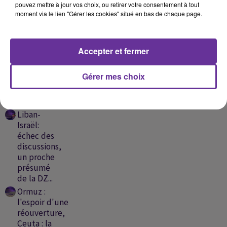
pouvez mettre à jour vos choix, ou retirer votre consentement à tout
moment via le lien "Gérer les cookies" situé en bas de chaque page.
Pacte de
défense
Riyad-
Accepter et fermer
Islamabad-
Ankara,
Gérer mes choix
France : 8
départements
en...
Liban-
Israël:
échec des
discussions,
un proche
présumé
de la DZ...
Ormuz :
l'espoir d'une
réouverture,
Ceuta : la