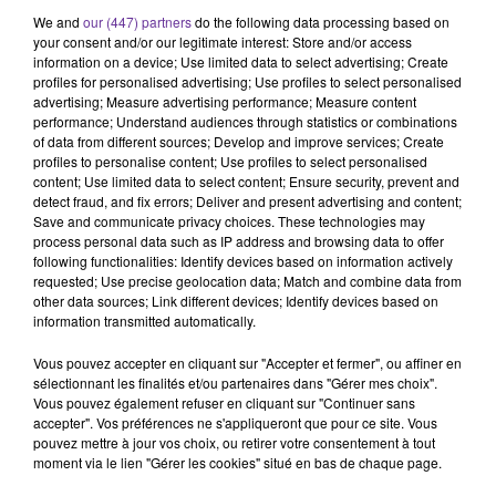
8h32
8h32
8h27
8h27
8h23
8h23
We and
our (447) partners
do the following data processing based on
your consent and/or our legitimate interest: Store and/or access
information on a device; Use limited data to select advertising; Create
profiles for personalised advertising; Use profiles to select personalised
advertising; Measure advertising performance; Measure content
performance; Understand audiences through statistics or combinations
of data from different sources; Develop and improve services; Create
FAYROUZ KARAWYA
RAGHEB ALAME
ASSALA
profiles to personalise content; Use profiles to select personalised
Albak Zaham 2016
Elli Baana 2018
Al Tajj 2024
content; Use limited data to select content; Ensure security, prevent and
detect fraud, and fix errors; Deliver and present advertising and content;
Save and communicate privacy choices. These technologies may
process personal data such as IP address and browsing data to offer
following functionalities: Identify devices based on information actively
A
requested; Use precise geolocation data; Match and combine data from
other data sources; Link different devices; Identify devices based on
ÉCOUTER
information transmitted automatically.
EN CE
MOMENT
Vous pouvez accepter en cliquant sur "Accepter et fermer", ou affiner en
sélectionnant les finalités et/ou partenaires dans "Gérer mes choix".
Vous pouvez également refuser en cliquant sur "Continuer sans
accepter". Vos préférences ne s'appliqueront que pour ce site. Vous
Pacte de
pouvez mettre à jour vos choix, ou retirer votre consentement à tout
défense
moment via le lien "Gérer les cookies" situé en bas de chaque page.
Riyad-