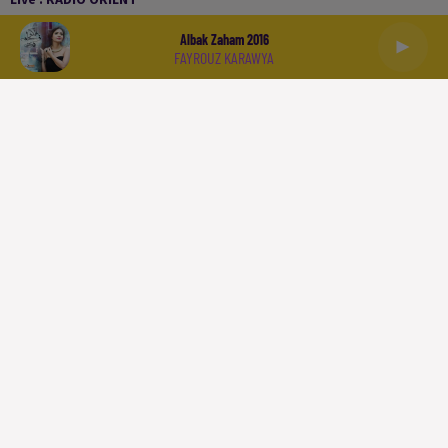
Albak Zaham 2016
FAYROUZ KARAWYA
العربية
ACCUEIL
PODCASTS
LA PLAYLIST
L'INFO
SPORT
À LIRE
QUI SOMMES NOUS
CONTACT