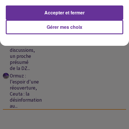
Islamabad-
Ankara,
Accepter et fermer
France : 8
départements
en...
Gérer mes choix
Liban-
Israël:
échec des
discussions,
un proche
présumé
de la DZ...
Ormuz :
l'espoir d'une
réouverture,
Ceuta : la
désinformation
au...