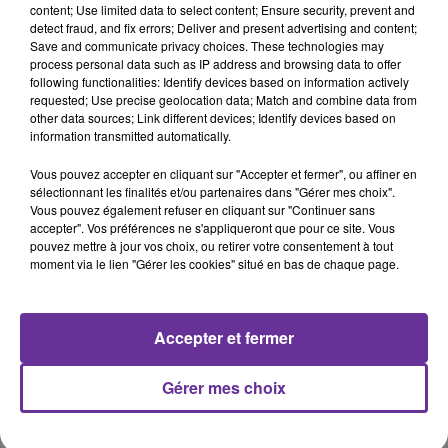
content; Use limited data to select content; Ensure security, prevent and
detect fraud, and fix errors; Deliver and present advertising and content;
Save and communicate privacy choices. These technologies may
LA PLAYLIST
process personal data such as IP address and browsing data to offer
following functionalities: Identify devices based on information actively
requested; Use precise geolocation data; Match and combine data from
other data sources; Link different devices; Identify devices based on
10h21
10h21
10h17
10h17
10h10
10h10
information transmitted automatically.
Vous pouvez accepter en cliquant sur "Accepter et fermer", ou affiner en
sélectionnant les finalités et/ou partenaires dans "Gérer mes choix".
Vous pouvez également refuser en cliquant sur "Continuer sans
accepter". Vos préférences ne s'appliqueront que pour ce site. Vous
pouvez mettre à jour vos choix, ou retirer votre consentement à tout
FOUAD ABDEL WAHED
WAEL JASSAR
HAMZA AL MHAWADAWI
moment via le lien "Gérer les cookies" situé en bas de chaque page.
Aali Essass 2016
Hab W Mathebsh
Awl Mara
2018
Accepter et fermer
Gérer mes choix
A
ÉCOUTER
EN CE