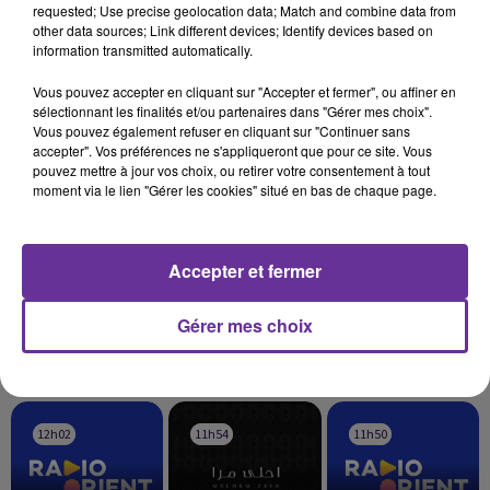
requested; Use precise geolocation data; Match and combine data from
JF SOIR 05-03
other data sources; Link different devices; Identify devices based on
information transmitted automatically.
Vous pouvez accepter en cliquant sur "Accepter et fermer", ou affiner en
sélectionnant les finalités et/ou partenaires dans "Gérer mes choix".
Vous pouvez également refuser en cliquant sur "Continuer sans
accepter". Vos préférences ne s'appliqueront que pour ce site. Vous
pouvez mettre à jour vos choix, ou retirer votre consentement à tout
moment via le lien "Gérer les cookies" situé en bas de chaque page.
Accepter et fermer
Gérer mes choix
LA PLAYLIST
12h02
12h02
11h54
11h54
11h50
11h50