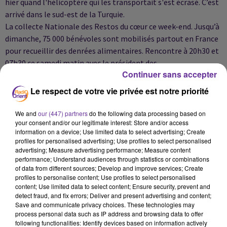
hier quand l'hélicoptère qui les transportait s'est écrasé. C’est
arrivé dans le sud-est de la Turquie.
La collecte Nationale des Restos du cœur ce week-end. Jusqu’à
dimanche, 75 000 bénévoles sont mobilisés partout en France
pour recueillir des denrées alimentaires. Rencontre à 20h30 et
07h30 ce samedi matin avec le président des
Continuer sans accepter
Restos du Coeur
Patrice Douret et le président des Restos du cœur de l’Oise
Le respect de votre vie privée est notre priorité
Bruno Cauchy. Extrait dans votre édition.
We and
our (447) partners
do the following data processing based on
your consent and/or our legitimate interest: Store and/or access
information on a device; Use limited data to select advertising; Create
profiles for personalised advertising; Use profiles to select personalised
advertising; Measure advertising performance; Measure content
performance; Understand audiences through statistics or combinations
of data from different sources; Develop and improve services; Create
profiles to personalise content; Use profiles to select personalised
content; Use limited data to select content; Ensure security, prevent and
Podcast
detect fraud, and fix errors; Deliver and present advertising and content;
Save and communicate privacy choices. These technologies may
process personal data such as IP address and browsing data to offer
following functionalities: Identify devices based on information actively